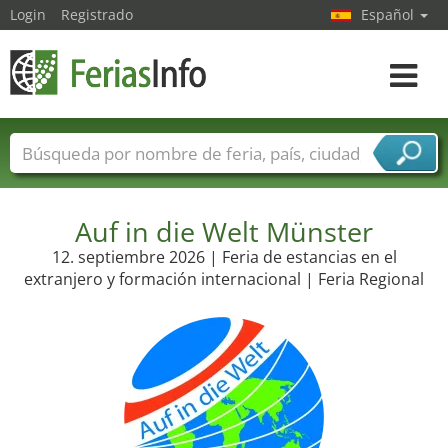
Login
Registrado
Español
Navega
toggle
Nombres de ferias
Países
Ciudades
Sectores de ferias
Sectores de proveedor de servicios
Auf in die Welt Münster
12. septiembre 2026 | Feria de estancias en el
extranjero y formación internacional | Feria Regional