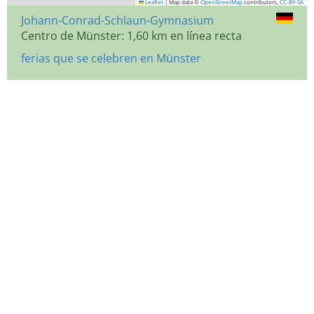
Leaflet
|
Map data ©
OpenStreetMap
contributors,
CC-BY-SA
Johann-Conrad-Schlaun-Gymnasium
Centro de Münster: 1,60 km en línea recta
ferias que se celebren en Münster