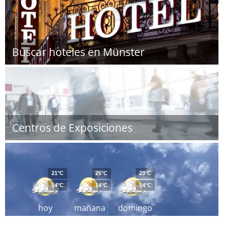
Buscar hoteles en Münster
Centros de Exposiciones
21°C
25°C
29°C
14°C
14°C
14°C
hoy
mañana
domingo