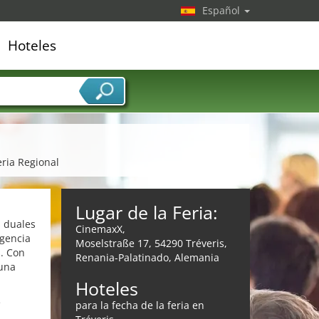
Español
Hoteles
edor de servicios
eria Regional
Lugar de la Feria:
s duales
CinemaxX,
agencia
Moselstraße 17, 54290 Tréveris,
s. Con
Renania-Palatinado, Alemania
 una
Hoteles
e
para la fecha de la feria en