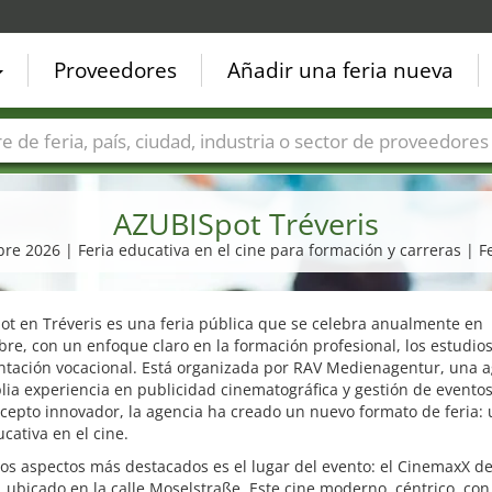
Proveedores
Añadir una feria nueva
Países
Ciudades
Sectores de ferias
Sectores de prove
AZUBISpot Tréveris
re 2026 | Feria educativa en el cine para formación y carreras | F
t en Tréveris es una feria pública que se celebra anualmente en
re, con un enfoque claro en la formación profesional, los estudio
entación vocacional. Está organizada por RAV Medienagentur, una 
ia experiencia en publicidad cinematográfica y gestión de evento
cepto innovador, la agencia ha creado un nuevo formato de feria:
ucativa en el cine.
os aspectos más destacados es el lugar del evento: el CinemaxX d
, ubicado en la calle Moselstraße. Este cine moderno, céntrico, con