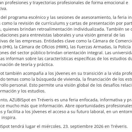
n profesiones y trayectorias profesionales de forma emocional e
iva.
el programa escénico y las sesiones de asesoramiento, la feria in
s como la revisión de currículums y cartas de presentación por par
, quienes brindan retroalimentación individualizada. También se 
aciones para entrevistas laborales y una visión general de las
tivas de las empresas. Entidades clave como la Cámara de Comerci
a (IHK), la Cámara de Oficios (HWK), las Fuerzas Armadas, la Policía 
iones del sector público brindan orientación integral. Las universi
s informan sobre las características específicas de los estudios d
nación de teoría y práctica.
t también acompaña a los jóvenes en su transición a la vida profe
o temas como la búsqueda de vivienda, la financiación de los est
rollo personal. Esto permite una visión global de los desafíos rela
ormación y los estudios.
nto, AZUBISpot en Tréveris es una feria enfocada, informativa y pr
ece mucho más que información. Abre oportunidades profesionale
s y facilita a los jóvenes el acceso a su futuro laboral, en un entor
 inspira.
Spot tendrá lugar el miércoles, 23. septiembre 2026 en Tréveris.