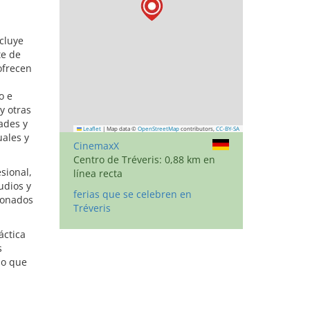
cluye
te de
ofrecen
o e
y otras
dades y
Leaflet
|
Map data ©
OpenStreetMap
contributors,
CC-BY-SA
uales y
CinemaxX
Centro de Tréveris: 0,88 km en
sional,
línea recta
udios y
ferias que se celebren en
cionados
Tréveris
áctica
s
no que