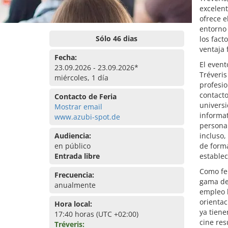
excelen
ofrece e
entorno 
Sólo 46 dias
los fact
ventaja 
Fecha:
El event
23.09.2026 - 23.09.2026*
Tréveris
miércoles, 1 día
profesio
contacto
Contacto de Feria
universi
Mostrar email
informa
www.azubi-spot.de
persona
Audiencia:
incluso,
en público
de forma
Entrada libre
establec
Como fe
Frecuencia:
gama de 
anualmente
empleo 
orientac
Hora local:
ya tiene
17:40 horas (UTC +02:00)
cine res
Tréveris: