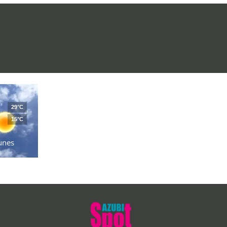
29°C
15°C
unes