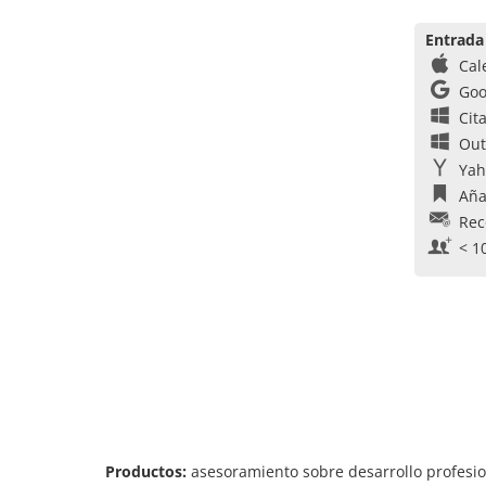
Entrada
Cal
Goo
Cit
Out
Yah
Aña
Rec
< 1
Productos:
asesoramiento sobre desarrollo profesio