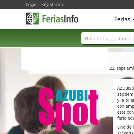
Login
Registrado
Ferias
Nombres de ferias
23. septiemb
AZUBISpo
septiemb
y la ori
con ampl
este con
feria ed
Uno de l
Tréveris