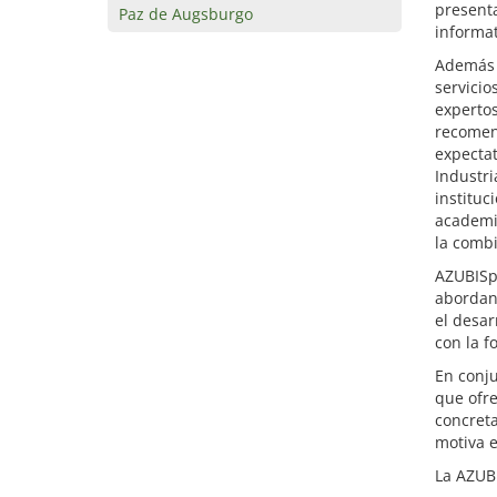
presenta
Paz de Augsburgo
informat
Además d
servicio
expertos
recomend
expecta
Industri
instituc
academia
la combi
AZUBISpo
abordand
el desar
con la f
En conju
que ofr
concreta
motiva e
La AZUBI