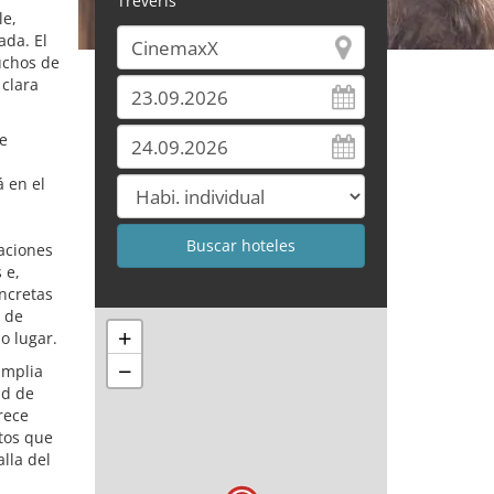
Tréveris
le,
ada. El
muchos de
 clara
de
 en el
aciones
 e,
ncretas
d de
+
o lugar.
−
amplia
ud de
rece
tos que
lla del