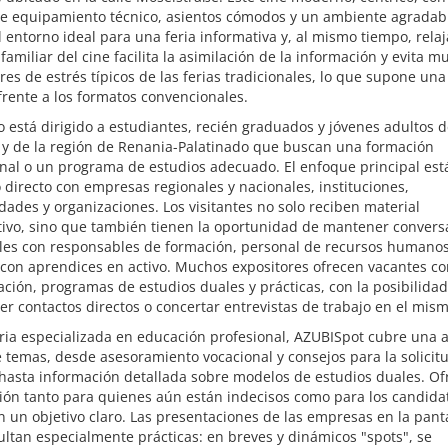
te equipamiento técnico, asientos cómodos y un ambiente agradab
l entorno ideal para una feria informativa y, al mismo tiempo, relaj
familiar del cine facilita la asimilación de la información y evita 
ores de estrés típicos de las ferias tradicionales, lo que supone una
frente a los formatos convencionales.
o está dirigido a estudiantes, recién graduados y jóvenes adultos 
 y de la región de Renania-Palatinado que buscan una formación
nal o un programa de estudios adecuado. El enfoque principal está
 directo con empresas regionales y nacionales, instituciones,
dades y organizaciones. Los visitantes no solo reciben material
tivo, sino que también tienen la oportunidad de mantener convers
les con responsables de formación, personal de recursos humanos
 con aprendices en activo. Muchos expositores ofrecen vacantes co
ción, programas de estudios duales y prácticas, con la posibilida
er contactos directos o concertar entrevistas de trabajo en el mism
ria especializada en educación profesional, AZUBISpot cubre una 
temas, desde asesoramiento vocacional y consejos para la solicit
hasta información detallada sobre modelos de estudios duales. Of
ión tanto para quienes aún están indecisos como para los candida
n un objetivo claro. Las presentaciones de las empresas en la panta
ultan especialmente prácticas: en breves y dinámicos "spots", se