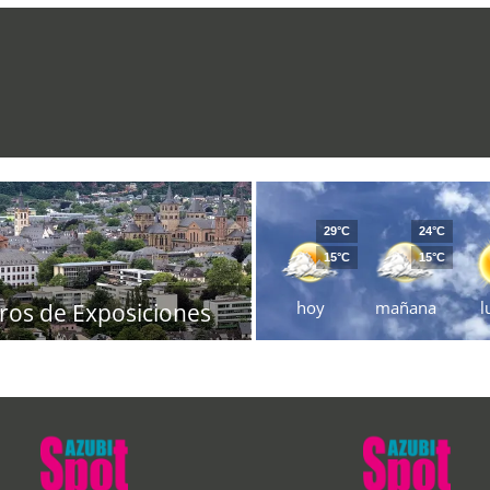
29°C
24°C
15°C
15°C
hoy
mañana
l
ros de Exposiciones