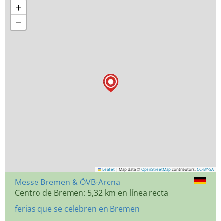
+
−
Leaflet
|
Map data ©
OpenStreetMap
contributors,
CC-BY-SA
Messe Bremen & ÖVB-Arena
Centro de Bremen: 5,32 km en línea recta
ferias que se celebren en Bremen