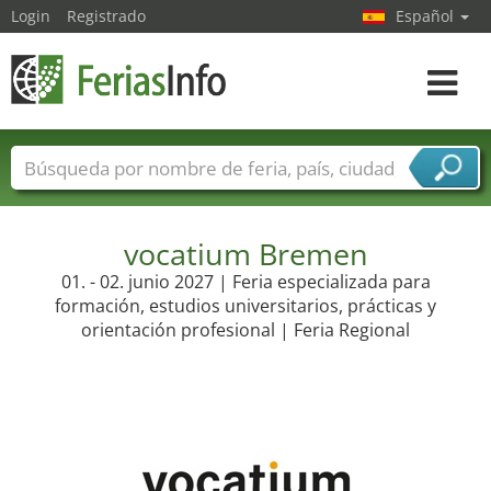
Login
Registrado
Español
Navega
toggle
Nombres de ferias
Países
Ciudades
Sectores de ferias
Sectores de proveedor de servicios
vocatium Bremen
01. - 02. junio 2027 | Feria especializada para
formación, estudios universitarios, prácticas y
orientación profesional | Feria Regional