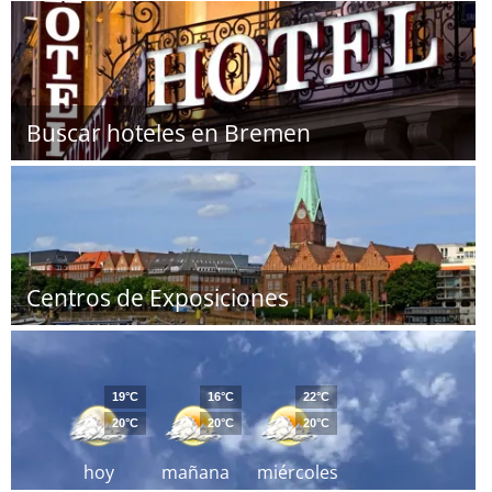
Buscar hoteles en Bremen
Centros de Exposiciones
19°C
16°C
22°C
20°C
20°C
20°C
hoy
mañana
miércoles