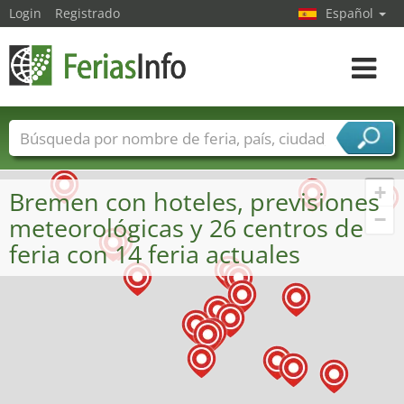
Login
Registrado
Español
Navega
toggle
Nombres de ferias
Países
Ciudades
Sectores de ferias
+
Bremen con hoteles, previsiones
Sectores de proveedor de servicios
−
meteorológicas y 26 centros de
feria con 14 feria actuales