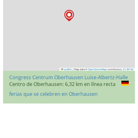
Leaflet
|
Map data ©
OpenStreetMap
contributors,
CC-BY-SA
Congress Centrum Oberhausen Luise-Albertz-Halle
Centro de Oberhausen: 6,32 km en línea recta
ferias que se celebren en Oberhausen