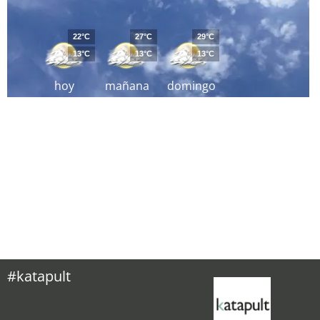
22°C
27°C
29°C
13°C
13°C
13°C
hoy
mañana
domingo
#katapult