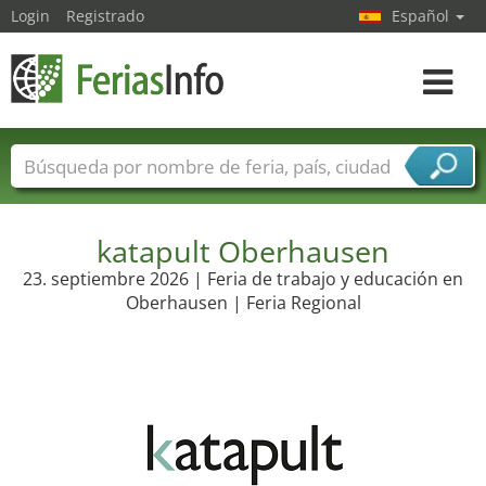
Login
Registrado
Español
Navega
toggle
Nombres de ferias
Países
Ciudades
Sectores de ferias
Sectores de proveedor de servicios
katapult Oberhausen
23. septiembre 2026 | Feria de trabajo y educación en
Oberhausen | Feria Regional