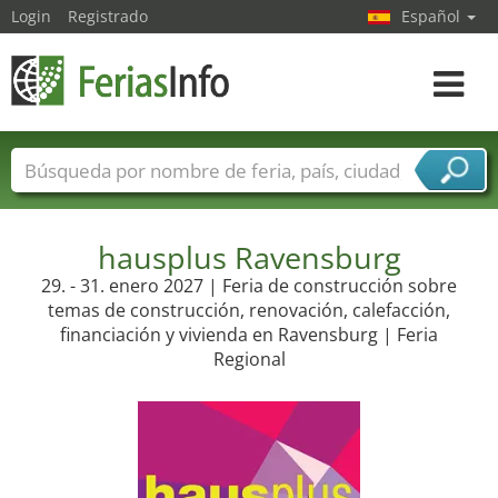
Login
Registrado
Español
Navega
toggle
Nombres de ferias
Países
Ciudades
Sectores de ferias
Sectores de proveedor de servicios
hausplus Ravensburg
29. - 31. enero 2027 | Feria de construcción sobre
temas de construcción, renovación, calefacción,
financiación y vivienda en Ravensburg | Feria
Regional