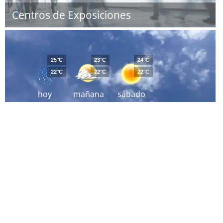
Centros de Exposiciones
25°C
23°C
24°C
22°C
22°C
22°C
hoy
mañana
sábado