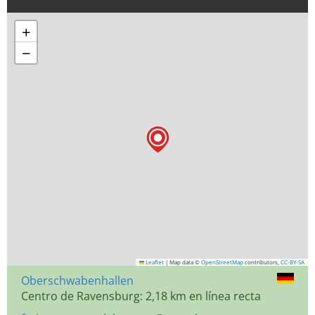
+
−
Leaflet
|
Map data ©
OpenStreetMap
contributors,
CC-BY-SA
Oberschwabenhallen
Centro de Ravensburg: 2,18 km en línea recta