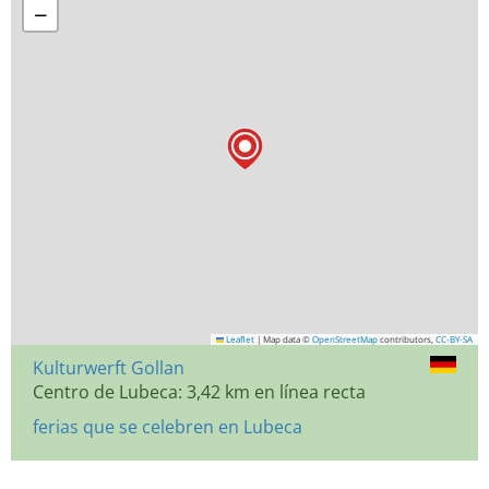
−
Leaflet
|
Map data ©
OpenStreetMap
contributors,
CC-BY-SA
Kulturwerft Gollan
Centro de Lubeca: 3,42 km en línea recta
ferias que se celebren en Lubeca