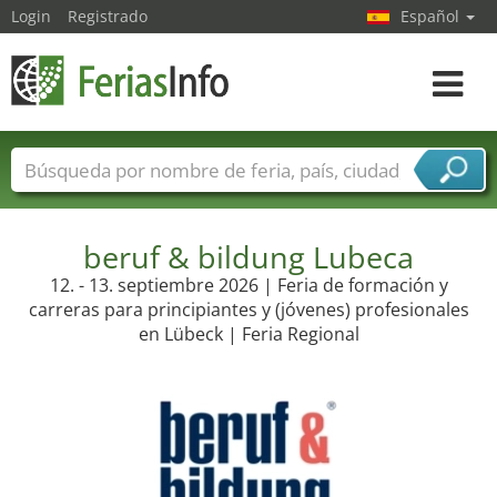
Login
Registrado
Español
Navega
toggle
Nombres de ferias
Países
Ciudades
Sectores de ferias
Sectores de proveedor de servicios
beruf & bildung Lubeca
12. - 13. septiembre 2026 | Feria de formación y
carreras para principiantes y (jóvenes) profesionales
en Lübeck | Feria Regional