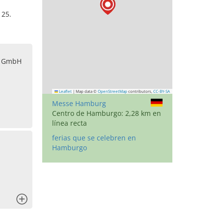
 25.
s GmbH
Leaflet
|
Map data ©
OpenStreetMap
contributors,
CC-BY-SA
Messe Hamburg
Centro de Hamburgo: 2,28 km en
línea recta
ferias que se celebren en
Hamburgo
x