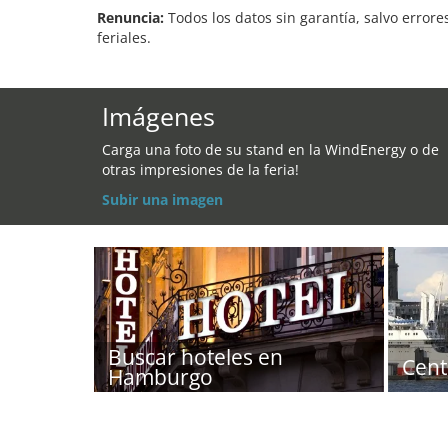
Renuncia:
Todos los datos sin garantía, salvo errore
feriales.
Imágenes
Carga una foto de su stand en la WindEnergy o de
otras impresiones de la feria!
Subir una imagen
Buscar hoteles en
Cent
Hamburgo