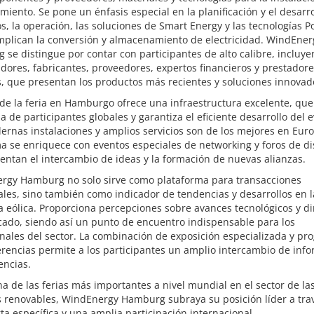
iento. Se pone un énfasis especial en la planificación y el desarro
s, la operación, las soluciones de Smart Energy y las tecnologías P
mplican la conversión y almacenamiento de electricidad. WindEner
se distingue por contar con participantes de alto calibre, incluy
adores, fabricantes, proveedores, expertos financieros y prestador
s, que presentan los productos más recientes y soluciones innovad
 de la feria en Hamburgo ofrece una infraestructura excelente, que 
da de participantes globales y garantiza el eficiente desarrollo del 
rnas instalaciones y amplios servicios son de los mejores en Euro
 se enriquece con eventos especiales de networking y foros de di
ntan el intercambio de ideas y la formación de nuevas alianzas.
rgy Hamburg no solo sirve como plataforma para transacciones
les, sino también como indicador de tendencias y desarrollos en l
a eólica. Proporciona percepciones sobre avances tecnológicos y d
cado, siendo así un punto de encuentro indispensable para los
nales del sector. La combinación de exposición especializada y p
rencias permite a los participantes un amplio intercambio de inf
encias.
 de las ferias más importantes a nivel mundial en el sector de la
s renovables, WindEnergy Hamburg subraya su posición líder a tra
ta específica y una amplia participación internacional.