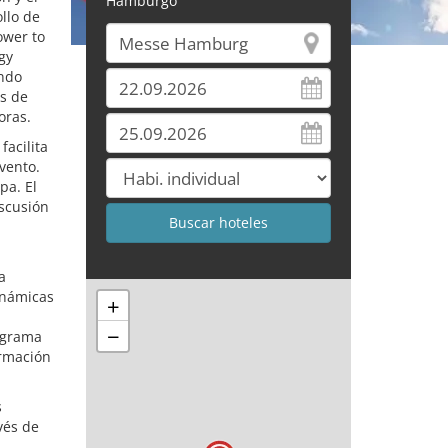
Hamburgo
llo de
ower to
gy
endo
es de
oras.
facilita
evento.
pa. El
scusión
a
inámicas
+
−
rograma
ormación
s
vés de