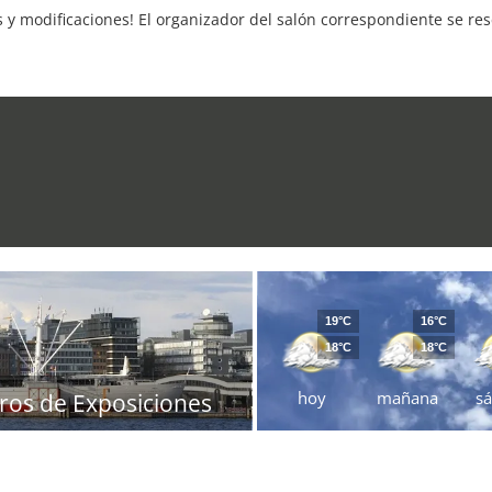
s y modificaciones! El organizador del salón correspondiente se re
19°C
16°C
18°C
18°C
hoy
mañana
s
ros de Exposiciones