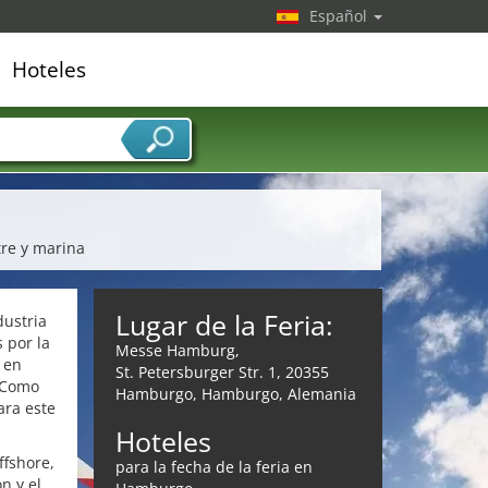
Español
Hoteles
edor de servicios
tre y marina
Lugar de la Feria:
dustria
 por la
Messe Hamburg,
 en
St. Petersburger Str. 1, 20355
. Como
Hamburgo, Hamburgo, Alemania
ara este
.
Hoteles
ffshore,
para la fecha de la feria en
n y el