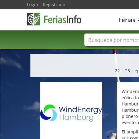
Login
Registrado
Ferias
Nombres de ferias
22. - 25. s
WindEne
eólica t
Hamburg
Hamburg
pionero 
evento, 
El ampli
sus comp