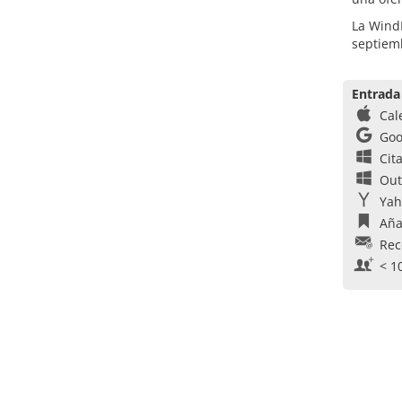
La WindE
septiem
Entrada
Cal
Goo
Cit
Out
Yah
Aña
Rec
< 1