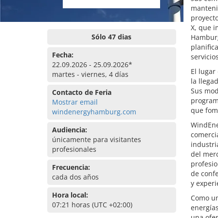
mantenim
proyecto
X, que i
Sólo 47 dias
Hamburg 
planific
Fecha:
servicio
22.09.2026 - 25.09.2026*
El lugar
martes - viernes, 4 días
la llega
Sus mode
Contacto de Feria
programa
Mostrar email
que fome
windenergyhamburg.com
WindEne
Audiencia:
comercia
únicamente para visitantes
industri
profesionales
del mer
profesio
Frecuencia:
de confe
cada dos años
y experi
Hora local:
Como una
07:21 horas (UTC +02:00)
energía
una ofer