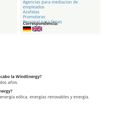
Agencias para mediacion de
empleados
Azafatas
Promotoras
Personal para ferias
Correspondencia:
a cabo la WindEnergy?
 dos años.
Energy?
energía eólica, energías renovables y energía.