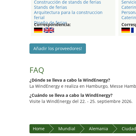
Construcción de stands de ferias
Servici
Stands de ferias
Caterin
Arquitectura para la construccion
Persona
ferial
Caterin
Diseño de ferias
Correspondencia:
Corres
Añadir los proveedores!
FAQ
¿Dónde se lleva a cabo la WindEnergy?
La WindEnergy e realiza en Hamburgo, Messe Hamb
¿Cuándo se lleva a cabo la WindEnergy?
Visite la WindEnergy del 22. - 25. septiembre 2026.
Home
Mundial
Alemania
Ciudad