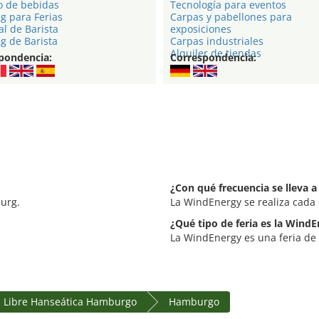
o de bebidas
Tecnología para eventos
g para Ferias
Carpas y pabellones para
l de Barista
exposiciones
g de Barista
Carpas industriales
Alquiler de tiendas
pondencia:
Correspondencia:
¿Con qué frecuencia se lleva 
urg.
La WindEnergy se realiza cada
¿Qué tipo de feria es la Wind
La WindEnergy es una feria de 
 Libre Hanseática Hamburgo
Hamburgo