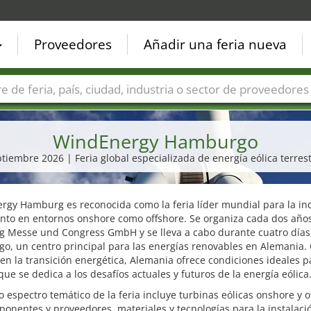
Proveedores
Añadir una feria nueva
Países
Ciudades
Sectores de ferias
Sectores de prove
WindEnergy Hamburgo
eptiembre 2026 | Feria global especializada de energía eólica terres
rgy Hamburg es reconocida como la feria líder mundial para la in
anto en entornos onshore como offshore. Se organiza cada dos años
 Messe und Congress GmbH y se lleva a cabo durante cuatro días
o, un centro principal para las energías renovables en Alemania
en la transición energética, Alemania ofrece condiciones ideales p
que se dedica a los desafíos actuales y futuros de la energía eólica
o espectro temático de la feria incluye turbinas eólicas onshore y o
onentes y proveedores, materiales y tecnologías para la instalació