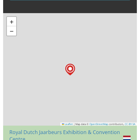
+
−
Leaflet
|
Map data ©
OpenStreetMap
contributors,
CC-BY-SA
Royal Dutch Jaarbeurs Exhibition & Convention
Centre