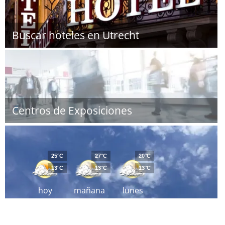
Buscar hoteles en Utrecht
Centros de Exposiciones
25°C
27°C
20°C
13°C
13°C
13°C
hoy
mañana
lunes