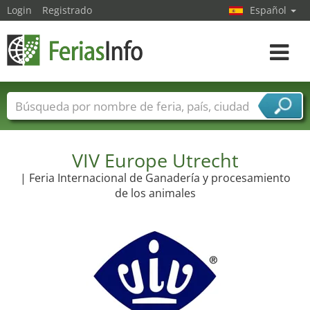
Login
Registrado
Español
Navega
toggle
Nombres de ferias
Países
Ciudades
Sectores de ferias
Sectores de proveedor de servicios
VIV Europe Utrecht
| Feria Internacional de Ganadería y procesamiento
de los animales