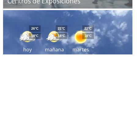
Centros de Exposiciones
26°C
21°C
22°C
18°C
18°C
18°C
hoy
mañana
martes