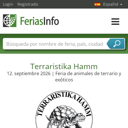
Login
Registrado
Español
Navega
toggle
Nombres de ferias
Países
Ciudades
Sectores de ferias
Sectores de proveedor de servicios
Terraristika Hamm
12. septiembre 2026 | Feria de animales de terrario y
exóticos