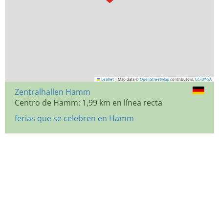
Leaflet
|
Map data ©
OpenStreetMap
contributors,
CC-BY-SA
Zentralhallen Hamm
Centro de Hamm: 1,99 km en línea recta
ferias que se celebren en Hamm