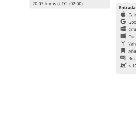
20:07 horas (UTC +02:00)
Entrada
Cal
Goo
Cit
Out
Yah
Aña
Rec
< 1