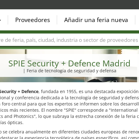
Proveedores
Añadir una feria nueva
Países
Ciudades
Sectores de ferias
Sectores de prove
SPIE Security + Defence Madrid
| Feria de tecnología de seguridad y defensa
Security + Defence
, fundada en 1955, es una destacada exposición
ional y conferencia dedicada a la tecnología de seguridad y defens
foro central para que los expertos se informen sobre los desarrol
icos más recientes. El nombre "SPIE" corresponde a "International 
cs and Photonics", lo que subraya la estrecha conexión de la feria 
ías ópticas.
to se celebra anualmente en diferentes ciudades europeas de ren
destacar la experiencia tecnológica de países específicos, así com