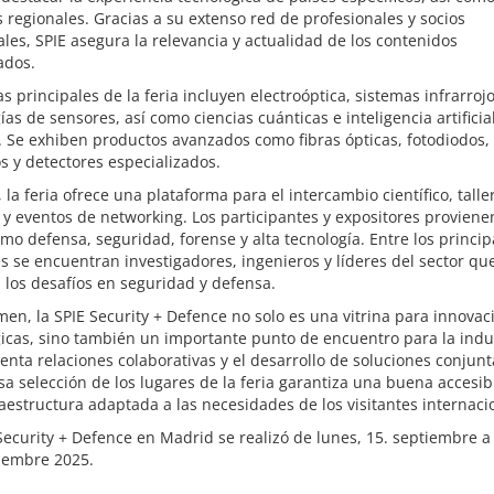
 regionales. Gracias a su extenso red de profesionales y socios
ales, SPIE asegura la relevancia y actualidad de los contenidos
ados.
s principales de la feria incluyen electroóptica, sistemas infrarrojo
ías de sensores, así como ciencias cuánticas e inteligencia artificia
 Se exhiben productos avanzados como fibras ópticas, fotodiodos,
s y detectores especializados.
la feria ofrece una plataforma para el intercambio científico, talle
 y eventos de networking. Los participantes y expositores proviene
mo defensa, seguridad, forense y alta tecnología. Entre los princip
es se encuentran investigadores, ingenieros y líderes del sector qu
los desafíos en seguridad y defensa.
en, la SPIE Security + Defence no solo es una vitrina para innovac
icas, sino también un importante punto de encuentro para la indus
nta relaciones colaborativas y el desarrollo de soluciones conjunt
a selección de los lugares de la feria garantiza una buena accesib
aestructura adaptada a las necesidades de los visitantes internaci
Security + Defence en Madrid se realizó de lunes, 15. septiembre a
tiembre 2025.