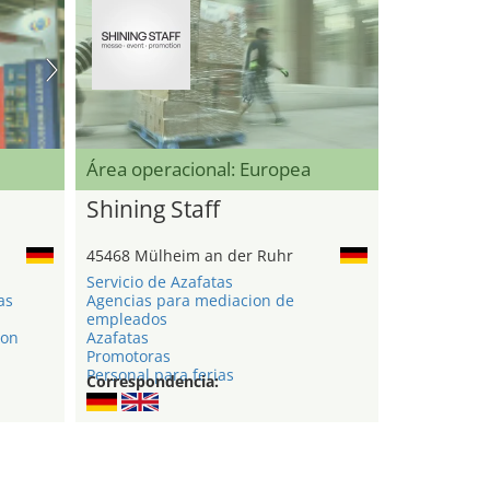
Área operacional: Europea
Shining Staff
45468 Mülheim an der Ruhr
Servicio de Azafatas
as
Agencias para mediacion de
empleados
ion
Azafatas
Promotoras
Personal para ferias
Correspondencia: