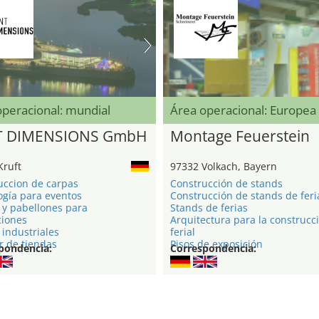
operacional: mundial
Área operacional: Europea
T DIMENSIONS GmbH
Montage Feuerstein
Kruft
97332 Volkach, Bayern
uccion de carpas
Construcción de stands
ogía para eventos
Construcción de stands de feri
 y pabellones para
Stands de ferias
ciones
Arquitectura para la construcc
industriales
ferial
r de tiendas
Pisos de exposición
pondencia:
Correspondencia: