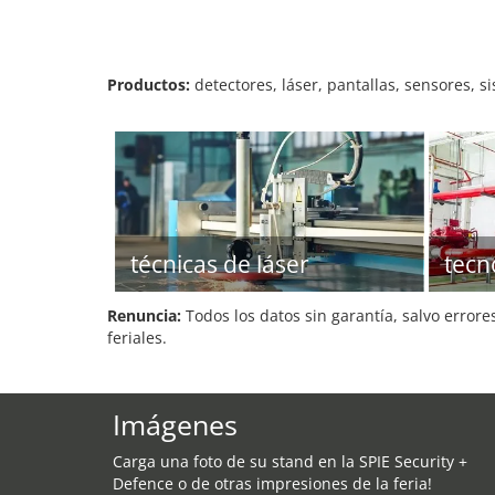
Productos:
detectores, láser, pantallas, sensores, s
técnicas de láser
tecn
Renuncia:
Todos los datos sin garantía, salvo errore
feriales.
Imágenes
Carga una foto de su stand en la SPIE Security +
Defence o de otras impresiones de la feria!