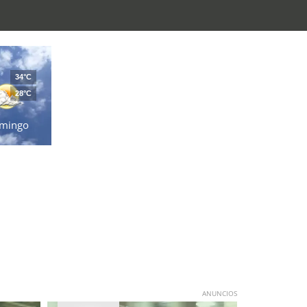
34°C
28°C
mingo
ANUNCIOS