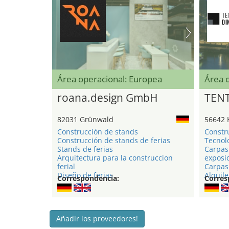
Área operacional: Europea
Área 
roana.design GmbH
TEN
82031 Grünwald
56642 
Construcción de stands
Constr
Construcción de stands de ferias
Tecnol
Stands de ferias
Carpas
Arquitectura para la construccion
exposi
ferial
Carpas 
Diseño de ferias
Alquile
Correspondencia:
Corres
Añadir los proveedores!