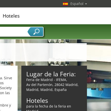
Español
Hoteles
edor de servicios
Lugar de la Feria:
a. Sirve
Feria de Madrid - IFEMA,
los
Av del Partenón, 28042 Madrid,
Society
Madrid, Madrid, España
con las
Hoteles
ombre y
para la fecha de la feria en
o