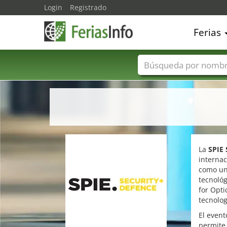
Login
Registrado
Ferias
Nombres de ferias
La
SPIE 
internac
como un 
tecnológ
for Opti
tecnolog
El even
permite 