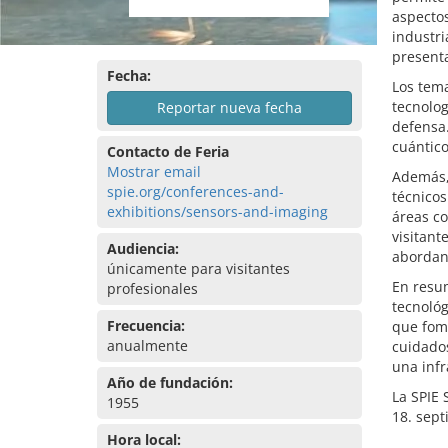
aspectos
industri
present
Fecha:
Los tema
tecnolog
Reportar nueva fecha
defensa.
cuántico
Contacto de Feria
Mostrar email
Además, 
spie.org/conferences-and-
técnicos
exhibitions/sensors-and-imaging
áreas co
visitant
Audiencia:
abordan 
únicamente para visitantes
En resum
profesionales
tecnológ
Frecuencia:
que fome
anualmente
cuidados
una infr
Año de fundación:
La SPIE 
1955
18. sep
Hora local: