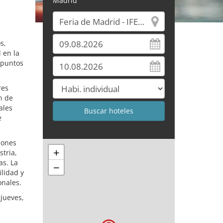
Madrid
s,
l en la
 puntos
res
n de
ales
e
iones
+
tria,
as. La
−
ilidad y
onales.
 jueves,