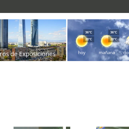
36°C
36°C
28°C
28°C
hoy
mañana
do
ros de Exposiciones