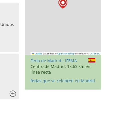
 Unidos
Leaflet
|
Map data ©
OpenStreetMap
contributors,
CC-BY-SA
Feria de Madrid - IFEMA
Centro de Madrid: 15,63 km en
línea recta
ferias que se celebren en Madrid
x