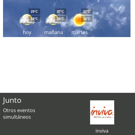
29°C
27°C
22°C
16°C
16°C
16°C
hoy
mañana
martes
Junto
Otros eventos
simultáneos
inviva