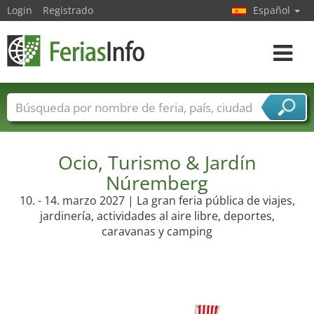
Login
Registrado
Español
Navega
toggle
Nombres de ferias
Países
Ciudades
Sectores de ferias
Sectores de proveedor de servicios
Ocio, Turismo & Jardín
Núremberg
10. - 14. marzo 2027 | La gran feria pública de viajes,
jardinería, actividades al aire libre, deportes,
caravanas y camping