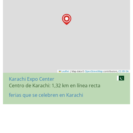
Leaflet
|
Map data ©
OpenStreetMap
contributors,
CC-BY-SA
Karachi Expo Center
Centro de Karachi: 1,32 km en línea recta
ferias que se celebren en Karachi