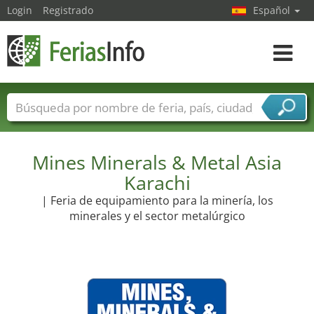
Login
Registrado
Español
Navega
toggle
Nombres de ferias
Países
Ciudades
Sectores de ferias
Sectores de proveedor de servicios
Mines Minerals & Metal Asia
Karachi
| Feria de equipamiento para la minería, los
minerales y el sector metalúrgico