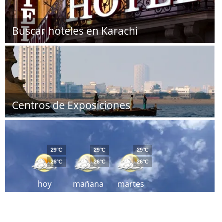
Buscar hoteles en Karachi
Centros de Exposiciones
29°C
29°C
29°C
26°C
26°C
26°C
hoy
mañana
martes