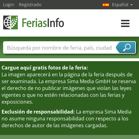
Login
Registrado
Español
Navega
toggle
Nombres de ferias
Países
Ciudades
Sectores de ferias
Cargue aquí gratis fotos de la feria:
Sectores de proveedor de servicios
La imagen aparecerá en la página de la feria después de
ser examinada. La empresa Sima Media GmbH se reserva
el derecho de no publicar imágenes que violan las leyes
vigentes o que no estén relacionadas con las ferias y
exposiciones.
Exclusión de responsabilidad:
La empresa Sima Media
no asume ninguna responsabilidad con respecto a los
derechos de autor de las imágenes cargadas.