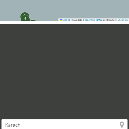
3
4
Leaflet
|
Map data ©
OpenStreetMap
contributors,
CC-BY-SA
1
6