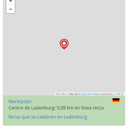
+
−
Leaflet
|
Map data ©
OpenStreetMap
contributors,
CC-BY-SA
Marktplatz
Centro de Ladenburg: 0,08 km en línea recta
ferias que se celebren en Ladenburg