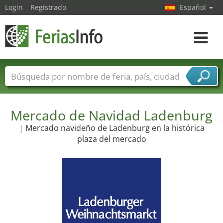
Login
Registrado
Español
Navega
toggle
Nombres de ferias
Países
Ciudades
Sectores de ferias
Mercado de Navidad Ladenburg
Sectores de proveedor de servicios
| Mercado navideño de Ladenburg en la histórica
plaza del mercado