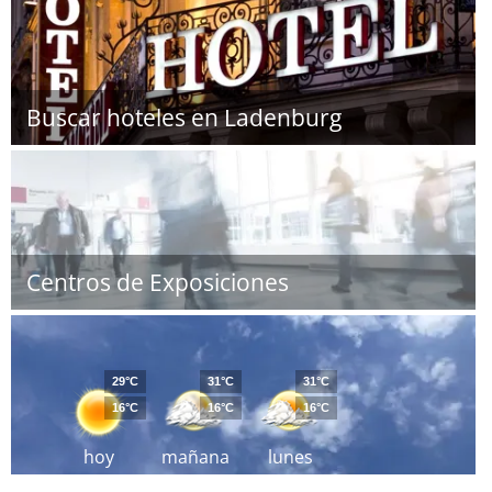
Buscar hoteles en Ladenburg
Centros de Exposiciones
29°C
31°C
31°C
16°C
16°C
16°C
hoy
mañana
lunes