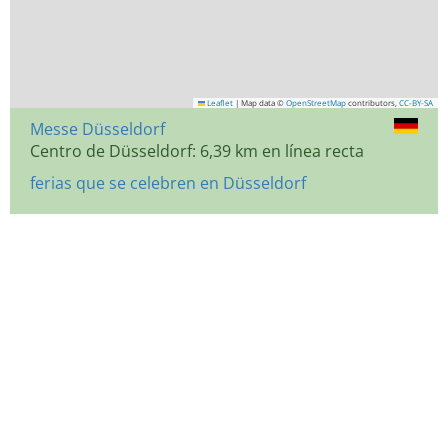
Leaflet
|
Map data ©
OpenStreetMap
contributors,
CC-BY-SA
Messe Düsseldorf
Centro de Düsseldorf: 6,39 km en línea recta
ferias que se celebren en Düsseldorf