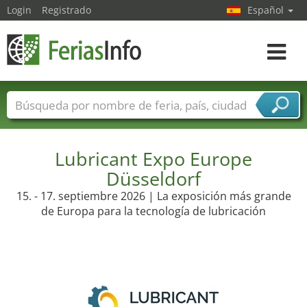
Login
Registrado
Español
Navega
toggle
Nombres de ferias
Países
Ciudades
Sectores de ferias
Sectores de proveedor de servicios
Lubricant Expo Europe
Düsseldorf
15. - 17. septiembre 2026 | La exposición más grande
de Europa para la tecnología de lubricación