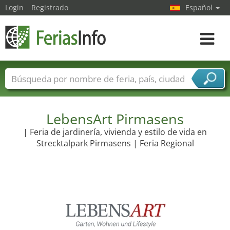
Login
Registrado
Español
Navega
toggle
Nombres de ferias
Países
Ciudades
Sectores de ferias
Sectores de proveedor de servicios
LebensArt Pirmasens
| Feria de jardinería, vivienda y estilo de vida en
Strecktalpark Pirmasens | Feria Regional