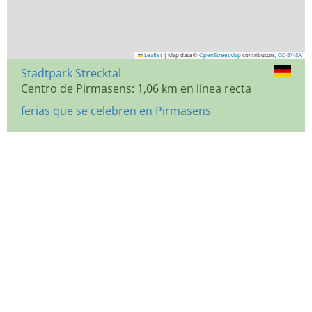
Leaflet
|
Map data ©
OpenStreetMap
contributors,
CC-BY-SA
Stadtpark Strecktal
Centro de Pirmasens: 1,06 km en línea recta
ferias que se celebren en Pirmasens