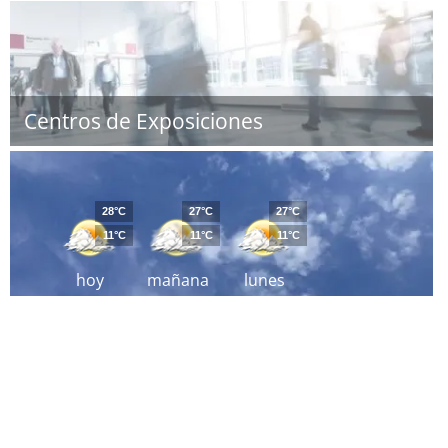
Centros de Exposiciones
28°C
27°C
27°C
11°C
11°C
11°C
hoy
mañana
lunes