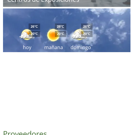
26°C
28°C
26°C
20°C
20°C
20°C
hoy
mañana
domingo
Proveedores