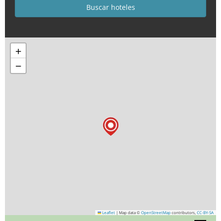
+
−
Leaflet
|
Map data ©
OpenStreetMap
contributors,
CC-BY-SA