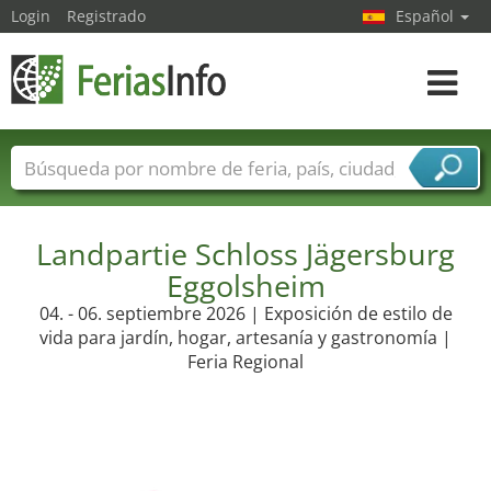
Login
Registrado
Español
Navega
toggle
Nombres de ferias
Países
Ciudades
Sectores de ferias
Landpartie Schloss Jägersburg
Sectores de proveedor de servicios
Eggolsheim
04. - 06. septiembre 2026 | Exposición de estilo de
vida para jardín, hogar, artesanía y gastronomía |
Feria Regional