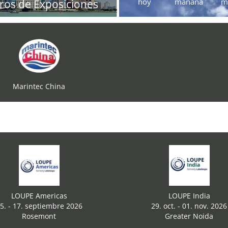
hoy
mañana
m
ros de Exposiciones
Marintec China
LOUPE Americas
LOUPE India
5. - 17. septiembre 2026
29. oct. - 01. nov. 2026
Rosemont
Greater Noida