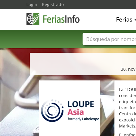
Login
Registrado
Ferias
Nombres de ferias
30. nov
La "LOU
consider
etiqueta
transfor
Centro I
exposici
Markets,
El enfoq