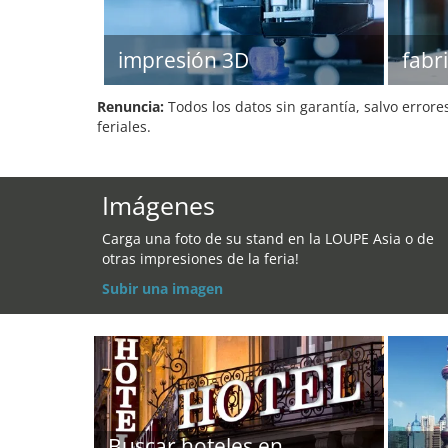
impresión 3D
fabr
Renuncia:
Todos los datos sin garantía, salvo errore
feriales.
Imágenes
Carga una foto de su stand en la LOUPE Asia o de
otras impresiones de la feria!
Subir una imagen
Buscar hoteles en