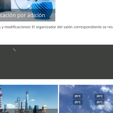
icación por adición
s y modificaciones! El organizador del salón correspondiente se re
25°C
26°C
25°C
25°C