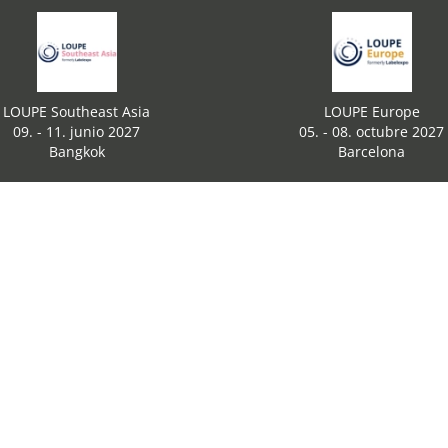
LOUPE Southeast Asia
LOUPE Europe
09. - 11. junio 2027
05. - 08. octubre 2027
Bangkok
Barcelona