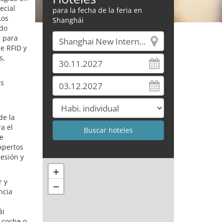
ecial
para la fecha de la feria en
Los
Shanghái
ndo
s para
e RFID y
s,
es
de la
a el
se
xpertos
resión y
+
r y
−
ncia
ái
 coche o