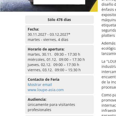
diseño d
énfasis 
exposit
Sólo 478 dias
máquina
etiquet
Fecha:
segurida
30.11.2027 - 03.12.2027*
plotters
martes - viernes, 4 días
Además d
ecológic
Horario de apertura:
lanzami
martes, 30.11. 09:30 – 17:30 h
miércoles, 01.12. 09:00 – 17:30 h
La "LOUP
jueves, 02.12. 09:00 – 17:30 h
industri
viernes, 03.12. 09:00 – 15:30 h
intercam
encuentr
Contacto de Feria
de la in
Mostrar email
procesa
www.loupe-asia.com
Como par
Audiencia:
promover
únicamente para visitantes
internac
profesionales
infraest
garantiz