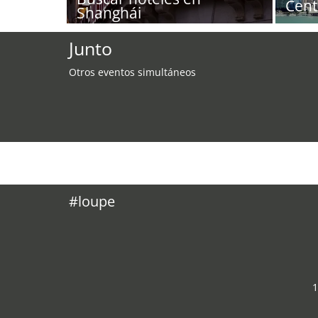
Cent
Shanghái
Junto
Otros eventos simultáneos
#loupe
1