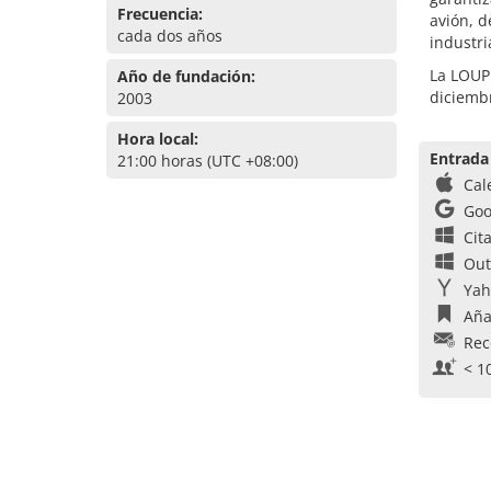
Frecuencia:
avión, d
cada dos años
industri
La LOUPE
Año de fundación:
diciemb
2003
Hora local:
Entrada
21:00 horas (UTC +08:00)
Cal
Goo
Cit
Out
Yah
Aña
Rec
< 1