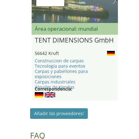
Área operacional: mundial
TENT DIMENSIONS GmbH
56642 Kruft
Construccion de carpas
Tecnología para eventos
Carpas y pabellones para
exposiciones
Carpas industriales
Alquiler de tiendas
Correspondencia:
Añadir los proveedores!
FAQ