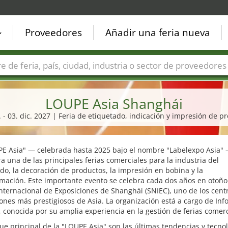
Proveedores
Añadir una feria nueva
Países
Ciudades
Sectores de ferias
Sectores de prove
LOUPE Asia Shanghái
. - 03. dic. 2027 | Feria de etiquetado, indicación y impresión de p
PE Asia" — celebrada hasta 2025 bajo el nombre "Labelexpo Asia" 
a una de las principales ferias comerciales para la industria del
do, la decoración de productos, la impresión en bobina y la
mación. Este importante evento se celebra cada dos años en otoño
nternacional de Exposiciones de Shanghái (SNIEC), uno de los cent
ones más prestigiosos de Asia. La organización está a cargo de In
 conocida por su amplia experiencia en la gestión de ferias comerc
ue principal de la "LOUPE Asia" son las últimas tendencias y tecno