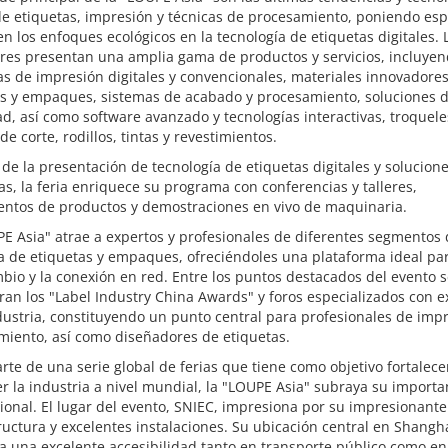
e etiquetas, impresión y técnicas de procesamiento, poniendo esp
en los enfoques ecológicos en la tecnología de etiquetas digitales. 
ores presentan una amplia gama de productos y servicios, incluye
s de impresión digitales y convencionales, materiales innovadore
as y empaques, sistemas de acabado y procesamiento, soluciones d
d, así como software avanzado y tecnologías interactivas, troquele
 de corte, rodillos, tintas y revestimientos.
e la presentación de tecnología de etiquetas digitales y solucion
as, la feria enriquece su programa con conferencias y talleres,
entos de productos y demostraciones en vivo de maquinaria.
E Asia" atrae a expertos y profesionales de diferentes segmentos 
a de etiquetas y empaques, ofreciéndoles una plataforma ideal par
bio y la conexión en red. Entre los puntos destacados del evento 
an los "Label Industry China Awards" y foros especializados con e
dustria, constituyendo un punto central para profesionales de imp
miento, así como diseñadores de etiquetas.
te de una serie global de ferias que tiene como objetivo fortalece
 la industria a nivel mundial, la "LOUPE Asia" subraya su importa
ional. El lugar del evento, SNIEC, impresiona por su impresionante
ructura y excelentes instalaciones. Su ubicación central en Shangh
a una excelente accesibilidad tanto en transporte público como en