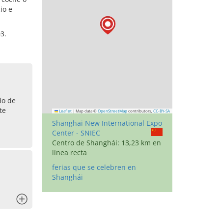
io e
3.
do de
te
Leaflet
|
Map data ©
OpenStreetMap
contributors,
CC-BY-SA
Shanghai New International Expo
Center - SNIEC
Centro de Shanghái: 13,23 km en
línea recta
ferias que se celebren en
Shanghái
x