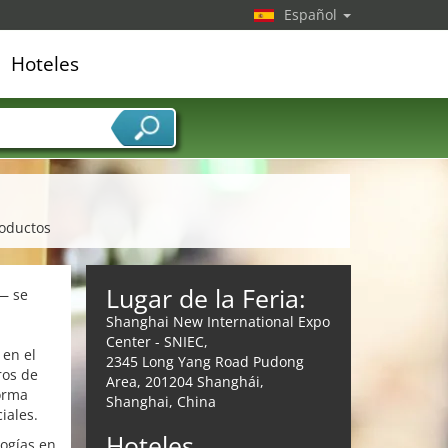
Español
Hoteles
edor de servicios
roductos
Lugar de la Feria:
— se
Shanghai New International Expo
Center - SNIEC,
 en el
2345 Long Yang Road Pudong
ros de
Area, 201204 Shanghái,
forma
Shanghai, China
iales.
Hoteles
logías en