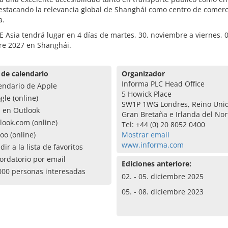
estacando la relevancia global de Shanghái como centro de comerc
a.
 Asia tendrá lugar en 4 días de martes, 30. noviembre a viernes, 0
re 2027 en Shanghái.
 de calendario
Organizador
Informa PLC Head Office
endario de Apple
5 Howick Place
gle (online)
SW1P 1WG Londres, Reino Uni
a en Outlook
Gran Bretaña e Irlanda del Nor
look.com (online)
Tel: +44 (0) 20 8052 0400
oo (online)
Mostrar email
www.informa.com
dir a la lista de favoritos
ordatorio por email
Ediciones anteriore:
000 personas interesadas
02. - 05. diciembre 2025
05. - 08. diciembre 2023