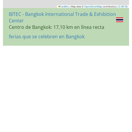
Leaflet
|
Map data ©
OpenStreetMap
contributors,
CC-BY-SA
BITEC - Bangkok International Trade & Exhibition
Center
Centro de Bangkok: 17,10 km en línea recta
ferias que se celebren en Bangkok