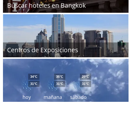
Buscar hoteles en Bangkok
Centros de Exposiciones
34°C
35°C
29°C
31°C
31°C
31°C
hoy
mañana
sábado