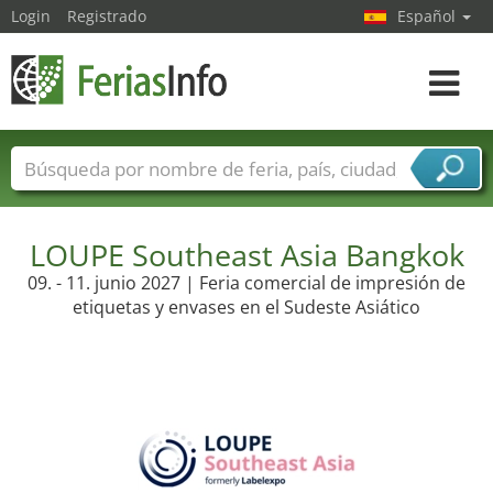
Login
Registrado
Español
Navega
toggle
Nombres de ferias
Países
Ciudades
Sectores de ferias
LOUPE Southeast Asia Bangkok
Sectores de proveedor de servicios
09. - 11. junio 2027 | Feria comercial de impresión de
etiquetas y envases en el Sudeste Asiático