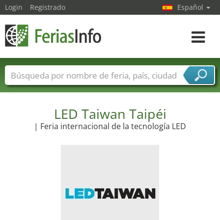
Login
Registrado
Español
Navega
toggle
Nombres de ferias
Países
Ciudades
Sectores de ferias
Sectores de proveedor de servicios
LED Taiwan Taipéi
| Feria internacional de la tecnología LED