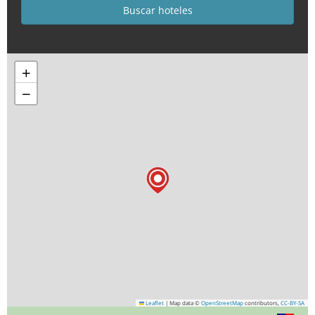
+
−
Leaflet
|
Map data ©
OpenStreetMap
contributors,
CC-BY-SA