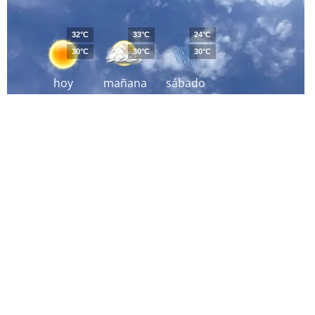
32°C
33°C
24°C
30°C
30°C
30°C
hoy
mañana
sábado