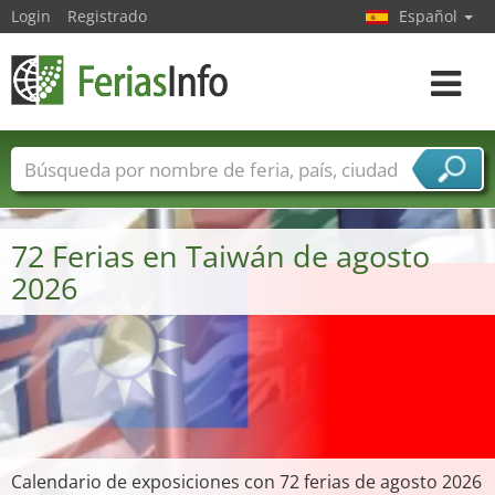
Login
Registrado
Español
Navega
toggle
Nombres de ferias
Países
Ciudades
Sectores de ferias
72 Ferias en Taiwán de agosto
Sectores de proveedor de servicios
2026
Calendario de exposiciones con 72 ferias de agosto 2026