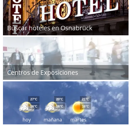
Buscar hoteles en Osnabrück
Centros de Exposiciones
27°C
20°C
21°C
16°C
16°C
16°C
hoy
mañana
martes