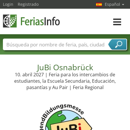
Login
Registrado
Español
Navega
toggle
Nombres de ferias
Países
Ciudades
Sectores de ferias
Sectores de proveedor de servicios
JuBi Osnabrück
10. abril 2027 | Feria para los intercambios de
estudiantes, la Escuela Secundaria, Educación,
pasantías y Au Pair | Feria Regional