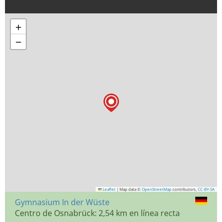
+
−
Leaflet
|
Map data ©
OpenStreetMap
contributors,
CC-BY-SA
Gymnasium In der Wüste
Centro de Osnabrück: 2,54 km en línea recta