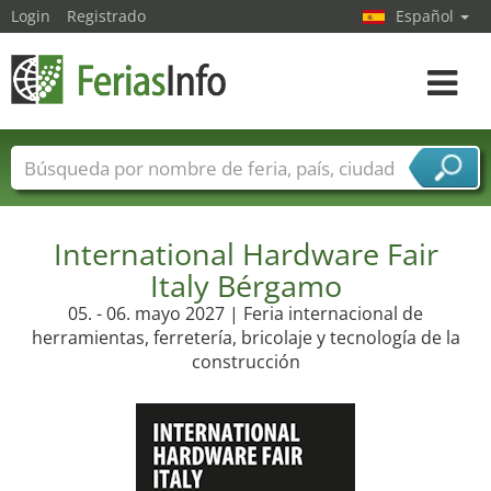
Login
Registrado
Español
Navega
toggle
Nombres de ferias
Países
Ciudades
Sectores de ferias
Sectores de proveedor de servicios
International Hardware Fair
Italy Bérgamo
05. - 06. mayo 2027 | Feria internacional de
herramientas, ferretería, bricolaje y tecnología de la
construcción