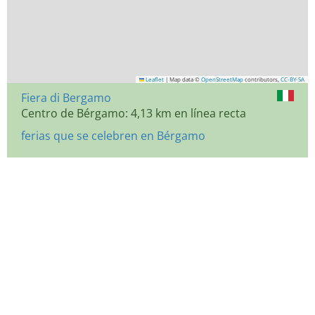
Leaflet
|
Map data ©
OpenStreetMap
contributors,
CC-BY-SA
Fiera di Bergamo
Centro de Bérgamo: 4,13 km en línea recta
ferias que se celebren en Bérgamo