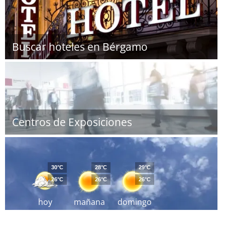
Buscar hoteles en Bérgamo
Centros de Exposiciones
30°C
28°C
29°C
26°C
26°C
26°C
hoy
mañana
domingo