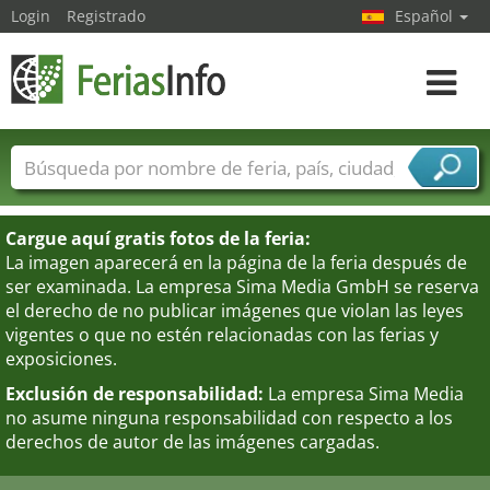
Login
Registrado
Español
Navega
toggle
Nombres de ferias
Países
Ciudades
Sectores de ferias
Cargue aquí gratis fotos de la feria:
Sectores de proveedor de servicios
La imagen aparecerá en la página de la feria después de
ser examinada. La empresa Sima Media GmbH se reserva
el derecho de no publicar imágenes que violan las leyes
vigentes o que no estén relacionadas con las ferias y
exposiciones.
Exclusión de responsabilidad:
La empresa Sima Media
no asume ninguna responsabilidad con respecto a los
derechos de autor de las imágenes cargadas.