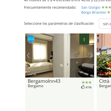
Frecuentemente recomendado:
San Giorgio
Borgo Brianteo
Seleccione los parámetros de clasificación
1
hotel.de
hotel.de
BergamoInn43
Città
Bergamo
Berga
41%