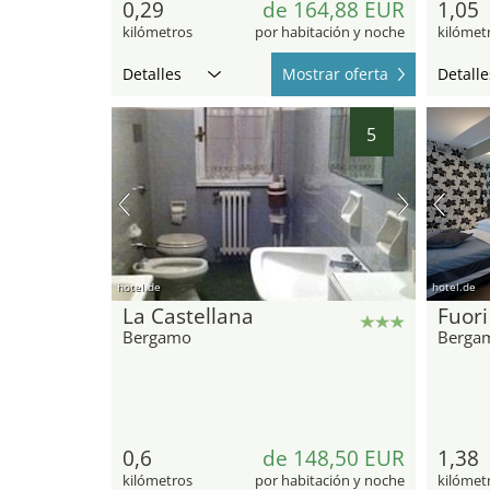
0,29
de 164,88 EUR
1,05
kilómetros
por habitación y noche
kilómet
Detalles
Mostrar oferta
Detalle
5
hotel.de
hotel.de
La Castellana
Fuori
Bergamo
Berga
0,6
de 148,50 EUR
1,38
kilómetros
por habitación y noche
kilómet