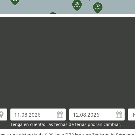
28
32
38
37
35
Tenga en cuenta: Las fechas de ferias podrán cambiar.
euros a una distancia de 0,29 km a 7,72 km zum Zentrum in Bérgamo