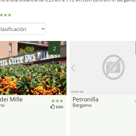
2
hotel.de
 dei Mille
Petronilla
mo
Bergamo
84%