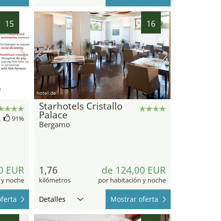
15
16
hotel.de
Starhotels Cristallo
Palace
91%
Bergamo
0 EUR
1,76
de 124,00 EUR
 y noche
kilómetros
por habitación y noche
ferta
Detalles
Mostrar oferta