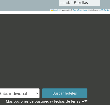
mind.
1
Estrellas
Leaflet
|
Map data ©
OpenStreetMap
contributors,
CC-BY-SA
Mas opciones de búsqueday fechas de ferias
.