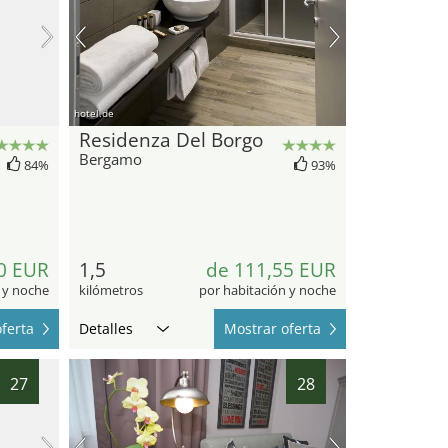
hotel.de
Residenza Del Borgo
Bergamo
84%
93%
0 EUR
1,5
de 111,55 EUR
 y noche
kilómetros
por habitación y noche
ferta
Detalles
Mostrar oferta
27
28