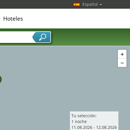
Español
Hoteles
edor de servicios
+
−
Tu selección:
1
noche
11
.
08
.
2026
-
12
.
08
.
2026