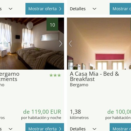
s
Mostrar oferta
Detalles
Mostrar o
10
hotel.de
Bergamo
A Casa Mia - Bed &
tments
Breakfast
mo
Bergamo
de 119,00 EUR
1,38
de 100,0
ros
por habitación y noche
kilómetros
por habitación
s
Mostrar oferta
Detalles
Mostrar o