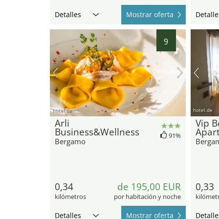
Detalles
Mostrar oferta
Detalle
9
hotel.de
hotel.de
Arli
Vip 
Business&Wellness
Apar
91%
Bergamo
Berga
0,34
de 195,00 EUR
0,33
kilómetros
por habitación y noche
kilómet
Detalles
Mostrar oferta
Detalle