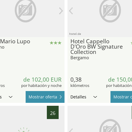
hotel.de
 Mario Lupo
Hotel Cappello
D'Oro BW Signature
mo
Collection
Bergamo
de 102,00 EUR
0,38
de 150,0
ros
por habitación y noche
kilómetros
por habitación
s
Mostrar oferta
Detalles
Mostrar o
26