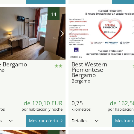
14
hotel.de
le Bergamo
Best Western
Piemontese
mo
Bergamo
Bergamo
de 170,10 EUR
0,75
de 162,5
ros
por habitación y noche
kilómetros
por habitación
s
Mostrar oferta
Detalles
Mostrar o