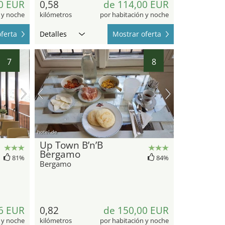
0 EUR
0,58
de 114,00 EUR
 y noche
kilómetros
por habitación y noche
ferta
Detalles
Mostrar oferta
7
8
hotel.de
Up Town B’n’B
Bergamo
81%
84%
Bergamo
6 EUR
0,82
de 150,00 EUR
 y noche
kilómetros
por habitación y noche