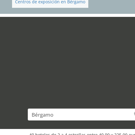
Centros de exposición en Bérgamo
40 hoteles de 2 a 4 estrellas entre 40,00 y 225,00 