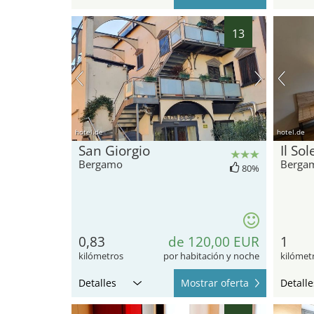
13
hotel.de
hotel.de
San Giorgio
Il So
Bergamo
Berga
80%
0,83
de 120,00 EUR
1
kilómetros
por habitación y noche
kilómet
Detalles
Mostrar oferta
Detalle