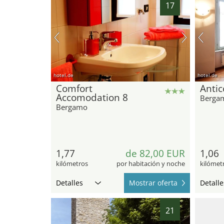
17
hotel.de
hotel.de
Comfort
Antic
Accomodation 8
Berga
Bergamo
1,77
de 82,00 EUR
1,06
kilómetros
por habitación y noche
kilómet
Detalles
Mostrar oferta
Detalle
21