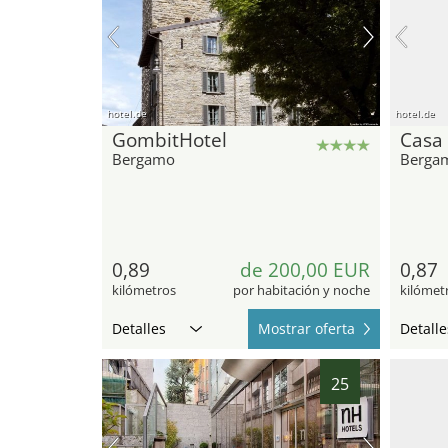
hotel.de
hotel.de
GombitHotel
Casa
Bergamo
Berga
0,89
de 200,00 EUR
0,87
kilómetros
por habitación y noche
kilómet
Detalles
Mostrar oferta
Detalle
25