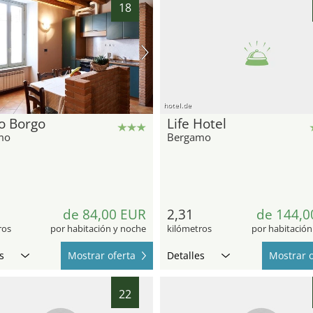
18
hotel.de
o Borgo
Life Hotel
mo
Bergamo
de 84,00 EUR
2,31
de 144,0
ros
por habitación y noche
kilómetros
por habitación
s
Mostrar oferta
Detalles
Mostrar o
22