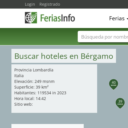
Login
Registrado
Ferias
Nombres de ferias
Buscar hoteles en Bérgamo
Provincia Lombardía
Italia
Elevación: 249 msnm
40
Superficie: 39 km²
Habitantes: 119534 in 2023
Hora local: 14:42
39
Sitio web: