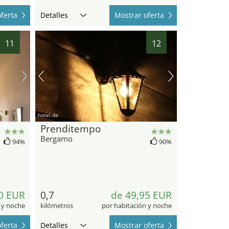
ferta
Detalles
Mostrar oferta
11
12
hotel.de
Prenditempo
Bergamo
94%
90%
0 EUR
0,7
de 49,95 EUR
 y noche
kilómetros
por habitación y noche
ferta
Detalles
Mostrar oferta