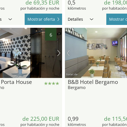
de 69,35 EUR
0,5
de 198,0
ros
por habitación y noche
kilómetros
por habitación
s
Mostrar oferta
Detalles
Mostrar o
6
hotel.de
 Porta House
B&B Hotel Bergamo
mo
Bergamo
de 225,00 EUR
0,99
de 115,5
ros
por habitación y noche
kilómetros
por habitación