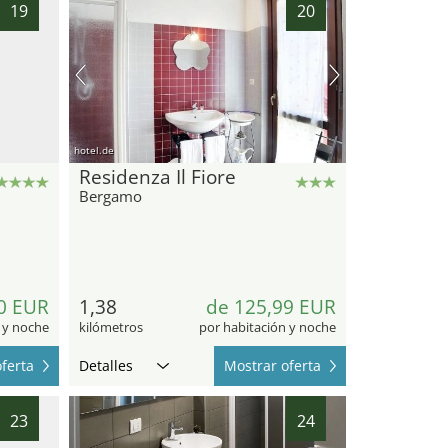
19
20
hotel.de
Residenza Il Fiore
Bergamo
0 EUR
1,38
de 125,99 EUR
 y noche
kilómetros
por habitación y noche
ferta
Detalles
Mostrar oferta
23
24