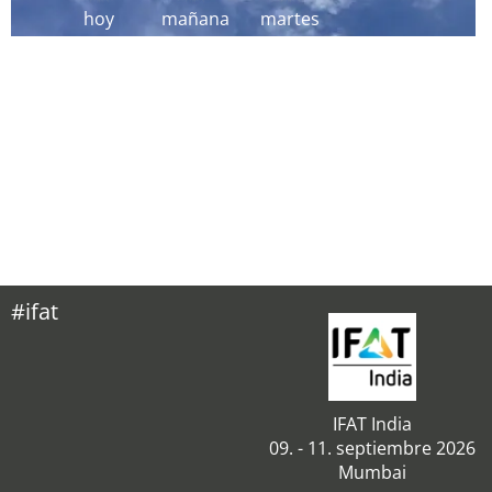
hoy
mañana
martes
#ifat
IFAT India
09. - 11. septiembre 2026
Mumbai