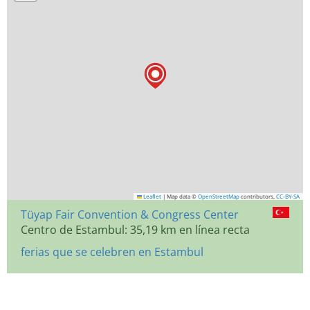
Leaflet
|
Map data ©
OpenStreetMap
contributors,
CC-BY-SA
Tüyap Fair Convention & Congress Center
Centro de Estambul: 35,19 km en línea recta
ferias que se celebren en Estambul