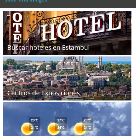
Buscar hoteles en Estambul
Centros de Exposiciones
28°C
27°C
28°C
24°C
24°C
24°C