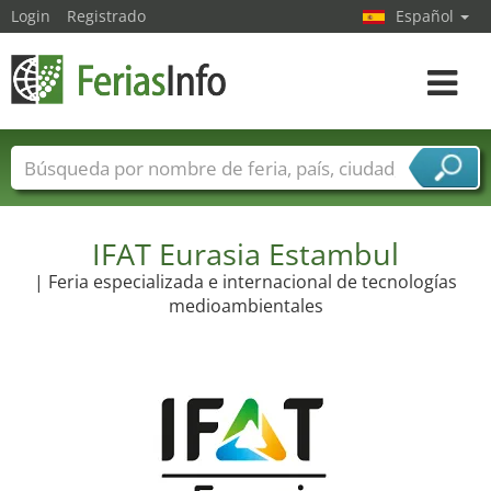
Login
Registrado
Español
Navega
toggle
Nombres de ferias
Países
Ciudades
Sectores de ferias
Sectores de proveedor de servicios
IFAT Eurasia Estambul
| Feria especializada e internacional de tecnologías
medioambientales