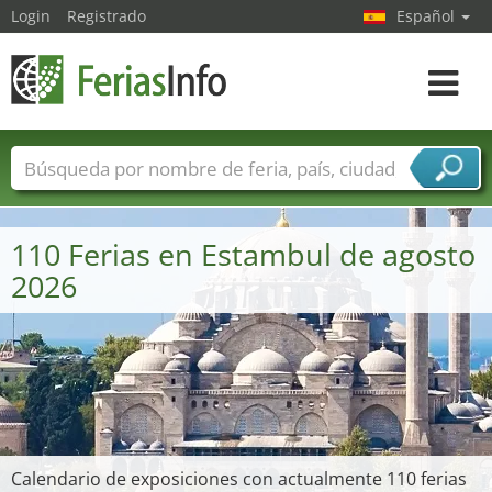
Login
Registrado
Español
Navega
toggle
Nombres de ferias
Países
Ciudades
Sectores de ferias
110 Ferias en Estambul de agosto
Sectores de proveedor de servicios
2026
Calendario de exposiciones con actualmente 110 ferias