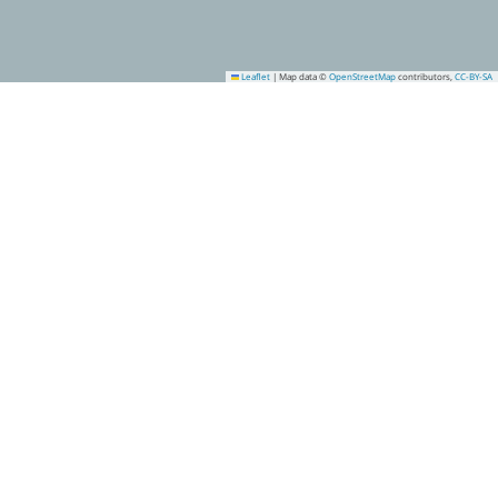
Leaflet
|
Map data ©
OpenStreetMap
contributors,
CC-BY-SA
1