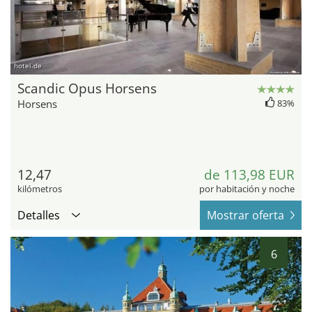
hotel.de
Scandic Opus Horsens
Horsens
83%
12,47
de 113,98 EUR
kilómetros
por habitación y noche
Detalles
Mostrar oferta
6