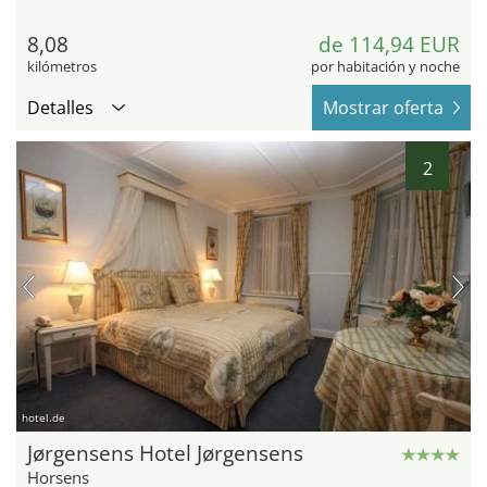
8,08
de 114,94 EUR
kilómetros
por habitación y noche
Detalles
Mostrar oferta
2
hotel.de
Jørgensens Hotel Jørgensens
Horsens