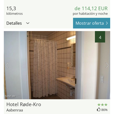
15,3
de 114,12 EUR
kilómetros
por habitación y noche
Detalles
Mostrar oferta
4
hotel.de
Hotel Røde-Kro
Aabenraa
86%