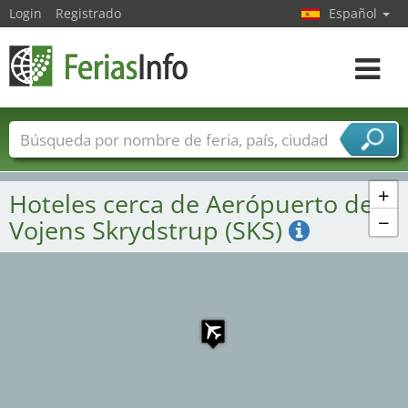
Login
Registrado
Español
Navega
toggle
Nombres de ferias
Países
Ciudades
Sectores de ferias
+
Hoteles cerca de Aerópuerto de
Sectores de proveedor de servicios
−
Vojens Skrydstrup (SKS)