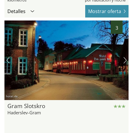
kilómetros
por habitación y noche
Detalles
Mostrar oferta
3
hotel.de
Gram Slotskro
Haderslev-Gram