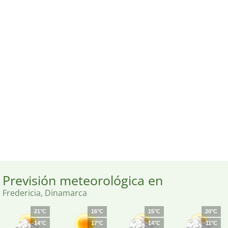
Previsión meteorológica en
Fredericia, Dinamarca
21°C
16°C
15°C
20°C
14°C
17°C
14°C
11°C