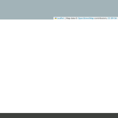
Leaflet
|
Map data ©
OpenStreetMap
contributors,
CC-BY-SA