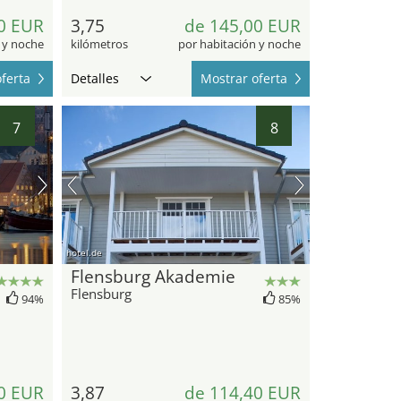
0 EUR
3,75
de 145,00 EUR
 y noche
kilómetros
por habitación y noche
ferta
Detalles
Mostrar oferta
7
8
hotel.de
Flensburg Akademie
Flensburg
94%
85%
0 EUR
3,87
de 114,40 EUR