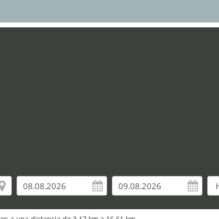
15
17
19
uros a una distancia de 3,17 km a 16,61 km.