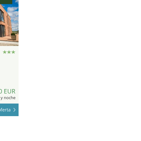
0 EUR
 y noche
ferta