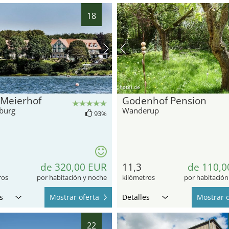
18
hotel.de
 Meierhof
Godenhof Pension
burg
Wanderup
93%
de 320,00 EUR
11,3
de 110,0
ros
por habitación y noche
kilómetros
por habitación
s
Mostrar oferta
Detalles
Mostrar o
22