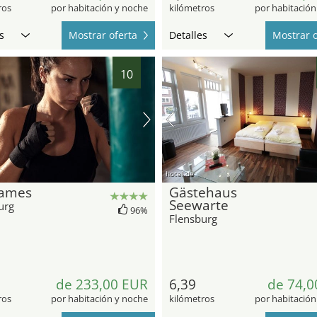
ros
por habitación y noche
kilómetros
por habitación
s
Mostrar oferta
Detalles
Mostrar o
10
hotel.de
James
Gästehaus
Seewarte
urg
96%
Flensburg
de 233,00 EUR
6,39
de 74,0
ros
por habitación y noche
kilómetros
por habitación