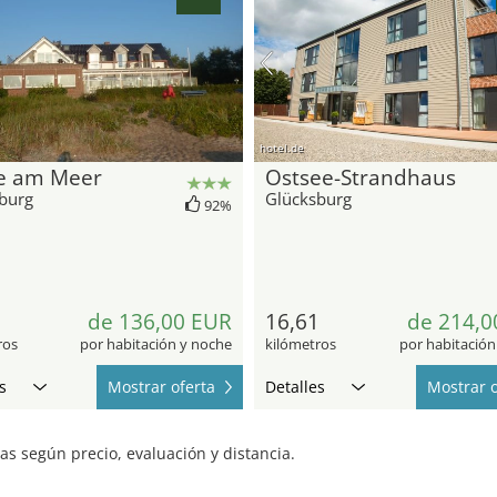
hotel.de
e am Meer
Ostsee-Strandhaus
burg
Glücksburg
92%
2
de 136,00 EUR
16,61
de 214,0
ros
por habitación y noche
kilómetros
por habitación
s
Mostrar oferta
Detalles
Mostrar o
s según precio, evaluación y distancia.