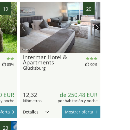
19
20
hotel.de
Intermar Hotel &
Apartments
85%
90%
Glücksburg
0 EUR
12,32
de 250,48 EUR
 y noche
kilómetros
por habitación y noche
ferta
Detalles
Mostrar oferta
23