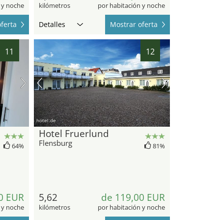
 y noche
kilómetros
por habitación y noche
ferta
Detalles
Mostrar oferta
11
12
hotel.de
Hotel Fruerlund
Flensburg
64%
81%
0 EUR
5,62
de 119,00 EUR
 y noche
kilómetros
por habitación y noche