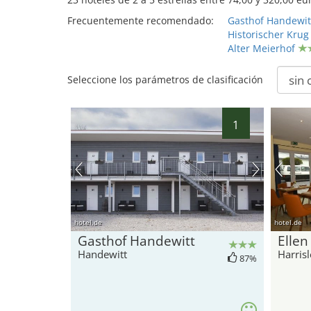
Frecuentemente recomendado:
Gasthof Handewit
Historischer Krug
Alter Meierhof
Seleccione los parámetros de clasificación
1
hotel.de
hotel.de
Gasthof Handewitt
Ellen
Handewitt
Harrisl
87%