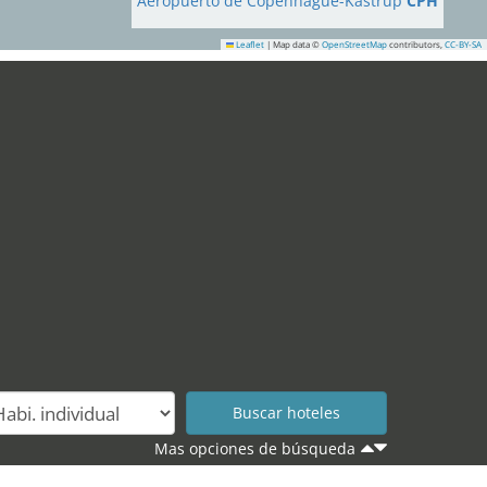
Aeropuerto de Copenhague-Kastrup
CPH
Leaflet
|
Map data ©
OpenStreetMap
contributors,
CC-BY-SA
Mas opciones de búsqueda