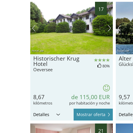
17
hotel.de
hotel.de
Historischer Krug
Alter
Hotel
Glücks
80%
Oeversee
8,67
de 115,00 EUR
9,57
kilómetros
por habitación y noche
kilómet
Detalles
Mostrar oferta
Detalle
21