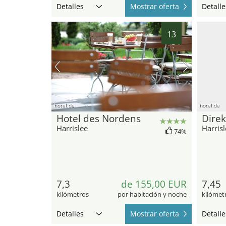
Detalles
Mostrar oferta
Detalle
13
hotel.de
hotel.de
Hotel des Nordens
Direk
Harrislee
Harrisl
74%
7,3
de 155,00 EUR
7,45
kilómetros
por habitación y noche
kilómet
Detalles
Mostrar oferta
Detalle