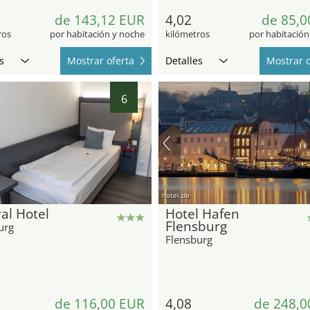
de 143,12 EUR
4,02
de 85,0
ros
por habitación y noche
kilómetros
por habitación
s
Mostrar oferta
Detalles
Mostrar o
6
hotel.de
al Hotel
Hotel Hafen
Flensburg
urg
Flensburg
de 116,00 EUR
4,08
de 248,0