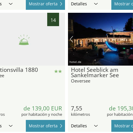
s
Mostrar oferta
Detalles
Mostrar o
14
hotel.de
tionsvilla 1880
Hotel Seeblick am
Sankelmarker See
ee
Oeversee
de 139,00 EUR
7,55
de 195,3
ros
por habitación y noche
kilómetros
por habitación
s
Mostrar oferta
Detalles
Mostrar o