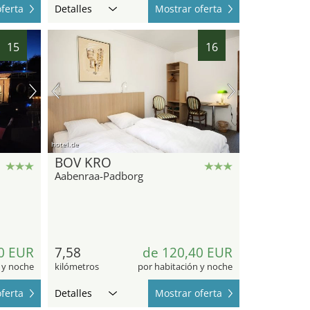
ferta
Detalles
Mostrar oferta
15
16
hotel.de
BOV KRO
Aabenraa-Padborg
0 EUR
7,58
de 120,40 EUR
 y noche
kilómetros
por habitación y noche
ferta
Detalles
Mostrar oferta