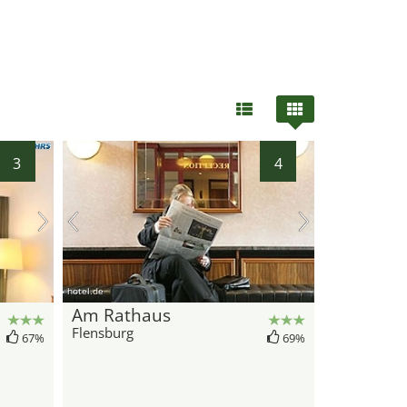
3
4
hotel.de
Am Rathaus
Flensburg
67%
69%