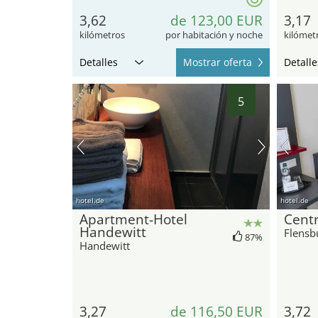
3,62
de 123,00 EUR
3,17
kilómetros
por habitación y noche
kilómet
Detalles
Mostrar oferta
Detalle
5
hotel.de
hotel.de
Apartment-Hotel
Centr
Handewitt
Flensb
87%
Handewitt
3,27
de 116,50 EUR
3,72