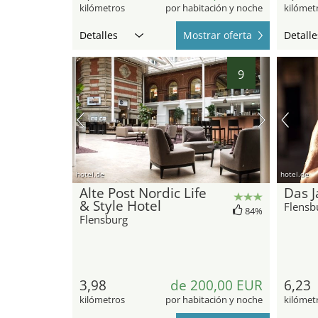
kilómetros
por habitación y noche
kilómet
Detalles
Mostrar oferta
Detalle
9
hotel.de
hotel.de
Alte Post Nordic Life
Das 
& Style Hotel
Flensb
84%
Flensburg
3,98
de 200,00 EUR
6,23
kilómetros
por habitación y noche
kilómet