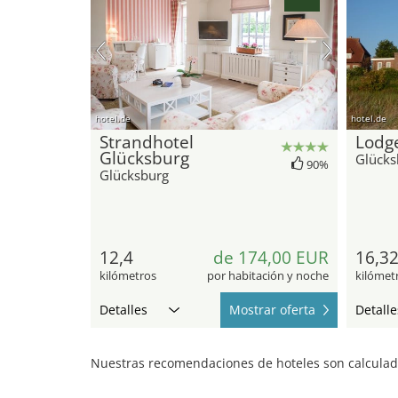
hotel.de
hotel.de
Strandhotel
Lodg
Glücksburg
Glücks
90%
Glücksburg
12,4
de 174,00 EUR
16,3
kilómetros
por habitación y noche
kilómet
Detalles
Mostrar oferta
Detalle
Nuestras recomendaciones de hoteles son calculada