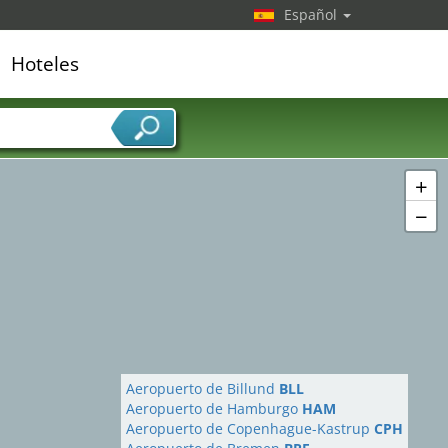
Español
Hoteles
edor de servicios
+
−
Aeropuerto de Billund
BLL
Aeropuerto de Hamburgo
HAM
Aeropuerto de Copenhague-Kastrup
CPH