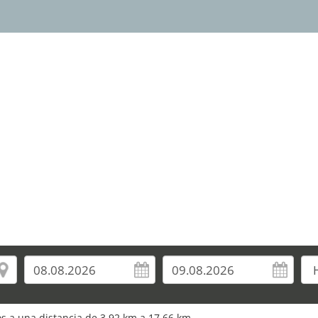
1
2
ros a una distancia de 3,92 km a 17,66 km.