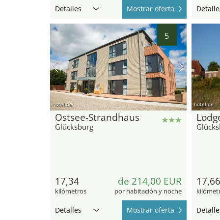
Detalles
Mostrar oferta
Detalle
5
hotel.de
hotel.de
Ostsee-Strandhaus
Lodg
Glücksburg
Glücks
17,34
de 214,00 EUR
17,6
kilómetros
por habitación y noche
kilómet
Detalles
Mostrar oferta
Detalle