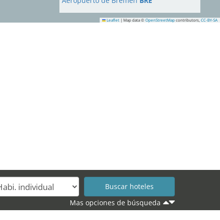
Aeropuerto de Bremen
BRE
Leaflet
|
Map data ©
OpenStreetMap
contributors,
CC-BY-SA
Mas opciones de búsqueda