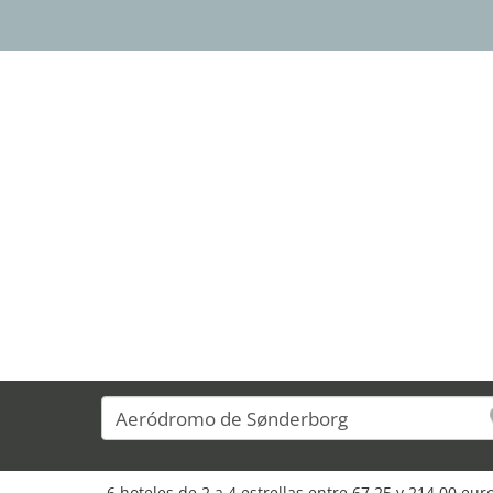
4
5
6
6 hoteles de 2 a 4 estrellas entre 67,25 y 214,00 eu