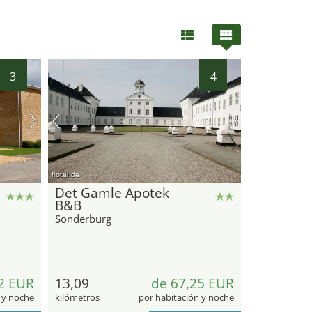
3
4
hotel.de
Det Gamle Apotek
B&B
Sonderburg
2 EUR
13,09
de 67,25 EUR
 y noche
kilómetros
por habitación y noche