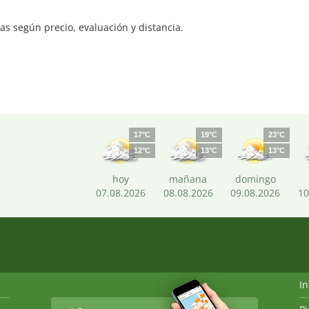
s según precio, evaluación y distancia.
17°C
19°C
23°C
12°C
13°C
13°C
hoy
mañana
domingo
07.08.2026
08.08.2026
09.08.2026
10
I