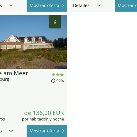
s
Mostrar oferta
Detalles
Mostrar o
6
e am Meer
burg
92%
6
de 136,00 EUR
ros
por habitación y noche
s
Mostrar oferta