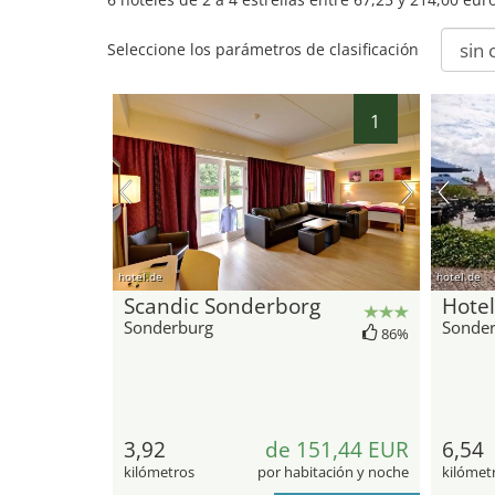
Seleccione los parámetros de clasificación
1
hotel.de
hotel.de
Scandic Sonderborg
Hote
Sonderburg
Sonde
86%
3,92
de 151,44 EUR
6,54
kilómetros
por habitación y noche
kilómet