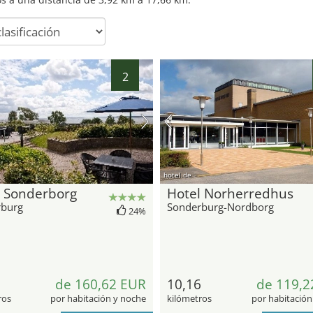
2
hotel.de
l Sonderborg
Hotel Norherredhus
rburg
Sonderburg-Nordborg
24%
de 160,62 EUR
10,16
de 119,2
ros
por habitación y noche
kilómetros
por habitación