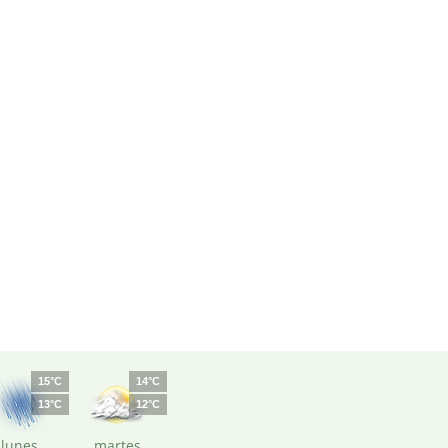
15°C
14°C
13°C
12°C
lunes
martes