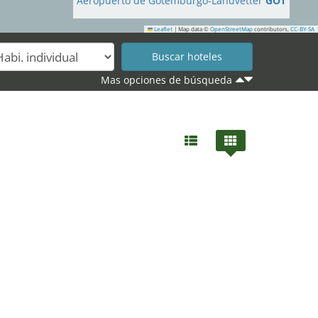
Aeropuerto de Gotemburgo-Landvetter
GOT
Leaflet
|
Map data ©
OpenStreetMap
contributors,
CC-BY-SA
Mas opciones de búsqueda