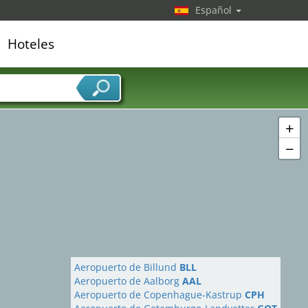
Español
Hoteles
edor de servicios
+
−
Aeropuerto de Billund
BLL
Aeropuerto de Aalborg
AAL
Aeropuerto de Copenhague-Kastrup
CPH