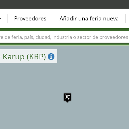
Proveedores
Añadir una feria nueva
Países
Ciudades
Sectores de ferias
Sectores de prove
e Karup (KRP)