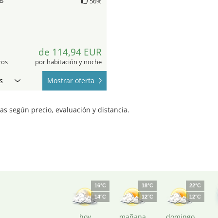
56%
7
de 114,94 EUR
ros
por habitación y noche
s
Mostrar oferta
s según precio, evaluación y distancia.
1
16°C
18°C
22°C
14°C
12°C
12°C
hoy
mañana
domingo