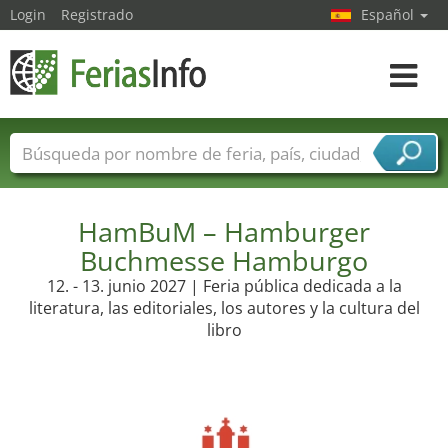
Login
Registrado
Español
Navega
toggle
Nombres de ferias
Países
Ciudades
Sectores de ferias
Sectores de proveedor de servicios
HamBuM – Hamburger
Buchmesse Hamburgo
12. - 13. junio 2027 | Feria pública dedicada a la
literatura, las editoriales, los autores y la cultura del
libro