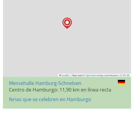
Leaflet
|
Map data ©
OpenStreetMap
contributors,
CC-BY-SA
Messehalle Hamburg-Schnelsen
Centro de Hamburgo: 11,90 km en línea recta
ferias que se celebren en Hamburgo