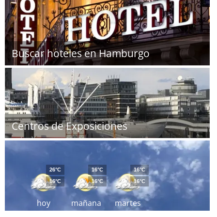
Buscar hoteles en Hamburgo
Centros de Exposiciones
26°C
16°C
16°C
16°C
16°C
16°C
hoy
mañana
martes