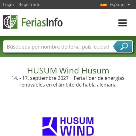
Login
Registrado
Español
Navega
toggle
Nombres de ferias
Países
Ciudades
Sectores de ferias
Sectores de proveedor de servicios
HUSUM Wind Husum
14. - 17. septiembre 2027 | Feria líder de energías
renovables en el ámbito de habla alemana