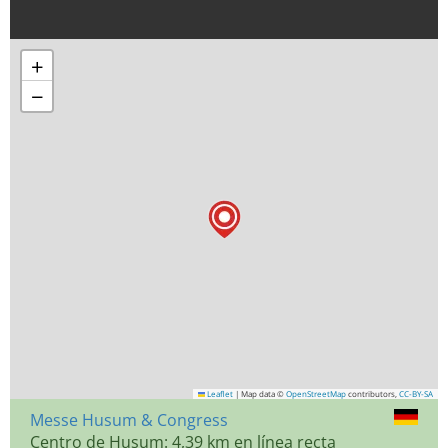
+
−
Leaflet
|
Map data ©
OpenStreetMap
contributors,
CC-BY-SA
Messe Husum & Congress
Centro de Husum: 4,39 km en línea recta