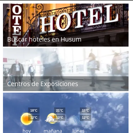
Buscar hoteles en Husum
Centros de Exposiciones
18°C
21°C
15°C
12°C
12°C
12°C
hoy
mañana
lunes