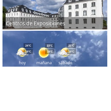
Centros de Exposiciones
24°C
23°C
25°C
19°C
19°C
19°C
hoy
mañana
sábado