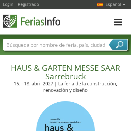
Login
Registrado
Español
Navega
toggle
Nombres de ferias
Países
Ciudades
Sectores de ferias
HAUS & GARTEN MESSE SAAR
Sectores de proveedor de servicios
Sarrebruck
16. - 18. abril 2027 | La feria de la construcción,
renovación y diseño