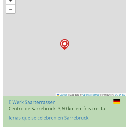
+
−
Leaflet
|
Map data ©
OpenStreetMap
contributors,
CC-BY-SA
E Werk Saarterrassen
Centro de Sarrebruck: 3,60 km en línea recta
ferias que se celebren en Sarrebruck