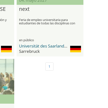
04. mayo 2027
SE
next
ión y
Feria de empleo universitaria para
estudiantes de todas las disciplinas con
énfasis en el inicio profesional
en público
Universität des Saarlandes
Sarrebruck
1