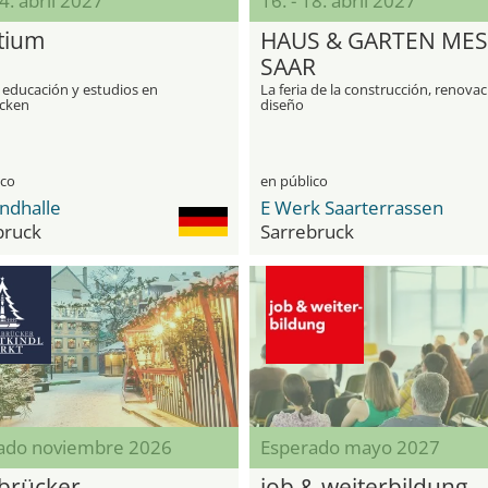
14. abril 2027
16. - 18. abril 2027
tium
HAUS & GARTEN MES
SAAR
 educación y estudios en
La feria de la construcción, renovac
cken
diseño
ico
en público
ndhalle
E Werk Saarterrassen
bruck
Sarrebruck
ado noviembre 2026
Esperado mayo 2027
brücker
job & weiterbildung