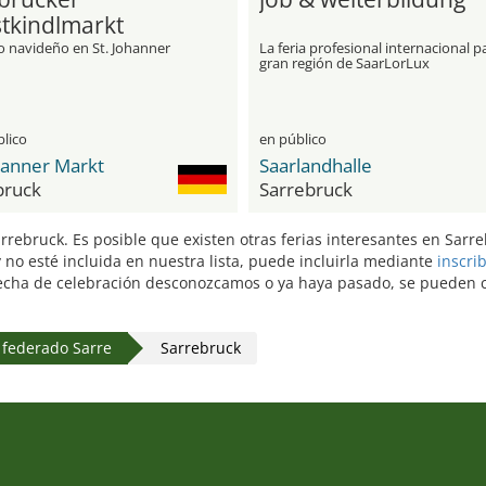
stkindlmarkt
 navideño en St. Johanner
La feria profesional internacional pa
gran región de SaarLorLux
blico
en público
hanner Markt
Saarlandhalle
bruck
Sarrebruck
arrebruck. Es posible que existen otras ferias interesantes en Sar
no esté incluida en nuestra lista, puede incluirla mediante
inscri
echa de celebración desconozcamos o ya haya pasado, se pueden con
 federado Sarre
Sarrebruck