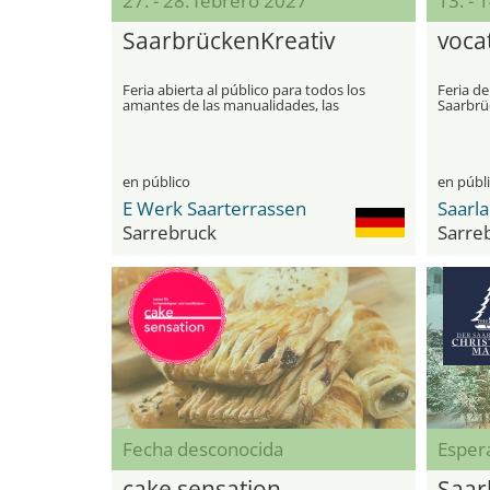
27. - 28. febrero 2027
13. - 
SaarbrückenKreativ
voca
Feria abierta al público para todos los
Feria de
amantes de las manualidades, las
Saarbrü
labores de aguja y el diseño creativo
en público
en públ
E Werk Saarterrassen
Saarla
Sarrebruck
Sarre
Fecha desconocida
Esper
cake sensation
Saar