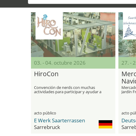
03. - 04. octubre 2026
27. - 
HiroCon
Merc
Navi
Convención de nerds con muchas
Mercado
actividades para participar y ayudar a
Jardín 
dar forma
acto público
acto pú
E Werk Saarterrassen
Sarrebruck
Sarre