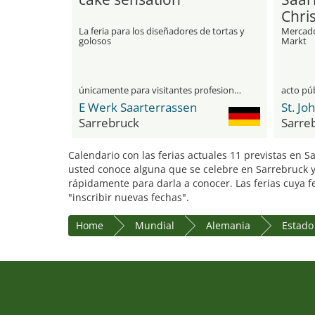
Chri
La feria para los diseñadores de tortas y
Mercado
golosos
Markt
únicamente para visitantes profesionales
acto pú
E Werk Saarterrassen
St. Jo
Sarrebruck
Sarre
Calendario con las ferias actuales 11 previstas en S
usted conoce alguna que se celebre en Sarrebruck y 
rápidamente para darla a conocer. Las ferias cuya f
"inscribir nuevas fechas".
Home
Mundial
Alemania
Estado