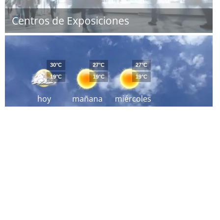
Centros de Exposiciones
30°C
27°C
27°C
19°C
19°C
19°C
hoy
mañana
miércoles