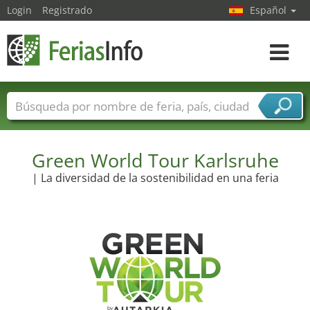
Login
Registrado
Español
Navega
toggle
Nombres de ferias
Países
Ciudades
Sectores de ferias
Sectores de proveedor de servicios
Green World Tour Karlsruhe
| La diversidad de la sostenibilidad en una feria