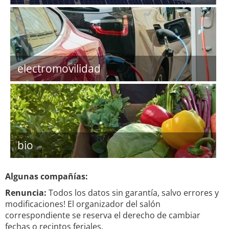
electromovilidad
bio
Algunas compañías:
Renuncia:
Todos los datos sin garantía, salvo errores y
modificaciones! El organizador del salón
correspondiente se reserva el derecho de cambiar
fechas o recintos feriales.