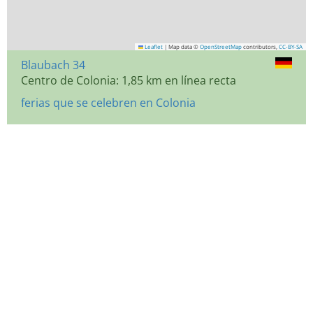
Leaflet
|
Map data ©
OpenStreetMap
contributors,
CC-BY-SA
Blaubach 34
Centro de Colonia: 1,85 km en línea recta
ferias que se celebren en Colonia