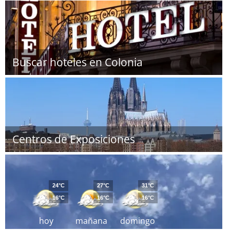
Buscar hoteles en Colonia
Centros de Exposiciones
24°C
27°C
31°C
16°C
16°C
16°C
hoy
mañana
domingo