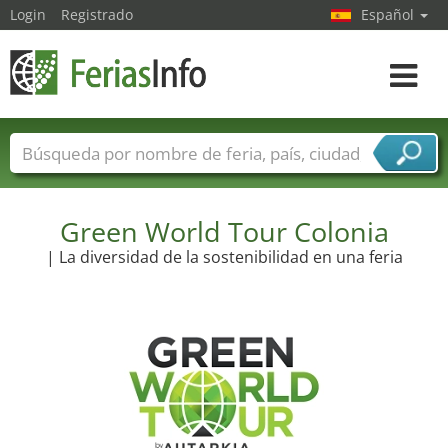
Login
Registrado
Español
Navega
toggle
Nombres de ferias
Países
Ciudades
Sectores de ferias
Sectores de proveedor de servicios
Green World Tour Colonia
| La diversidad de la sostenibilidad en una feria