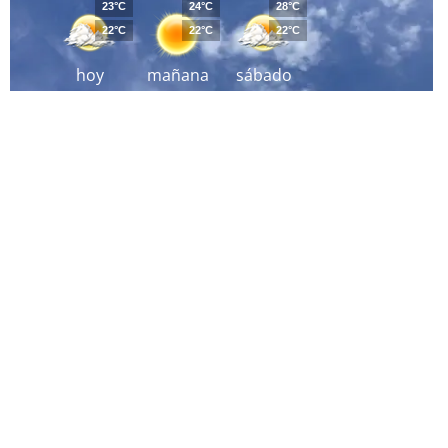
23°C
24°C
28°C
22°C
22°C
22°C
hoy
mañana
sábado