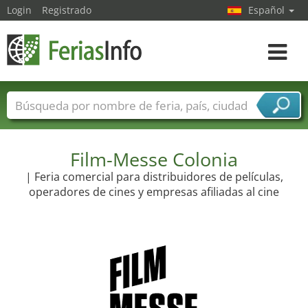
Login
Registrado
Español
Navega
toggle
Nombres de ferias
Países
Ciudades
Sectores de ferias
Sectores de proveedor de servicios
Film-Messe Colonia
| Feria comercial para distribuidores de películas,
operadores de cines y empresas afiliadas al cine