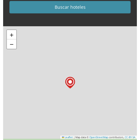
+
−
Leaflet
|
Map data ©
OpenStreetMap
contributors,
CC-BY-SA