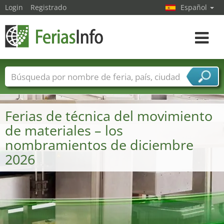
Login
Registrado
Español
Navega
toggle
Nombres de ferias
Países
Ciudades
Sectores de ferias
Ferias de técnica del movimiento
Sectores de proveedor de servicios
de materiales – los
nombramientos de diciembre
2026