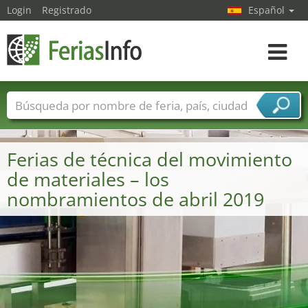
Login
Registrado
Español
Navega
toggle
Nombres de ferias
Países
Ciudades
Sectores de ferias
Ferias de técnica del movimiento
Sectores de proveedor de servicios
de materiales – los
nombramientos de abril 2019