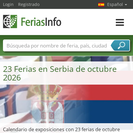
Login
Registrado
Español
Navega
toggle
Nombres de ferias
Países
Ciudades
Sectores de ferias
23 Ferias en Serbia de octubre
Sectores de proveedor de servicios
2026
Calendario de exposiciones con 23 ferias de octubre