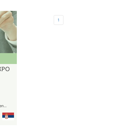
1
XPO
visitantes profesionales y público general