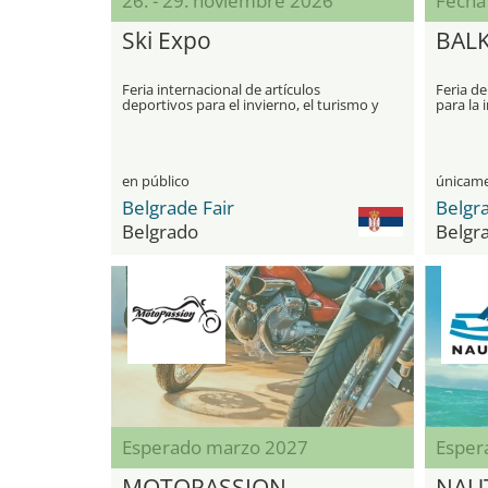
26. - 29. noviembre 2026
Fecha
Ski Expo
BALK
Feria internacional de artículos
Feria de
deportivos para el invierno, el turismo y
para la i
la recreación
en público
Belgrade Fair
Belgra
Belgrado
Belgr
Esperado marzo 2027
Esper
MOTOPASSION
NAU