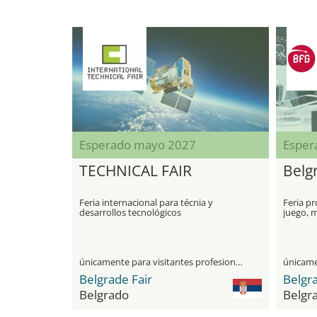
Esperado mayo 2027
Esper
TECHNICAL FAIR
Belg
Feria internacional para técnia y
Feria pr
desarrollos tecnológicos
juego, 
solucion
únicamente para visitantes profesionales
Belgrade Fair
Belgra
Belgrado
Belgr