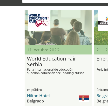
11. octubre 2026
21. - 
World Education Fair
Ener
Serbia
Feria internacional de educación
Feria In
superior, educación secundaria y cursos
de idiomas en el extranjero
en público
Hilton Hotel
Belgra
Belgrado
Belgr