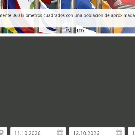
amente 360 kilómetros cuadrados con una población de aproximadam