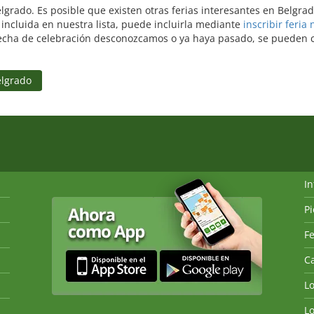
elgrado. Es posible que existen otras ferias interesantes en Belgr
incluida en nuestra lista, puede incluirla mediante
inscribir feria
echa de celebración desconozcamos o ya haya pasado, se pueden con
elgrado
I
P
Fe
Ca
L
L