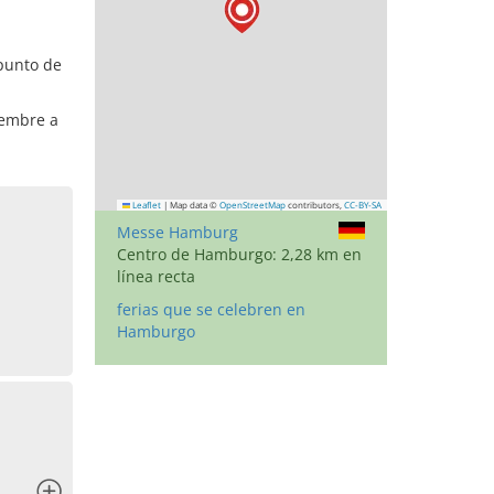
punto de
iembre a
Leaflet
|
Map data ©
OpenStreetMap
contributors,
CC-BY-SA
Messe Hamburg
Centro de Hamburgo: 2,28 km en
línea recta
ferias que se celebren en
Hamburgo
x