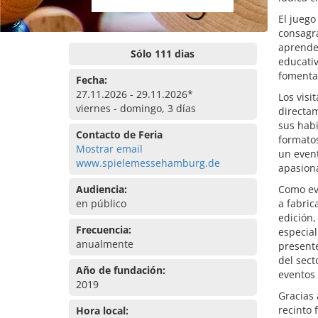
El juego
consagra
aprender
Sólo 111 dias
educativ
fomenta
Fecha:
27.11.2026 - 29.11.2026*
Los vis
viernes - domingo, 3 días
directam
sus habi
Contacto de Feria
formatos
Mostrar email
un event
www.spielemessehamburg.de
apasion
Audiencia:
Como eve
en público
a fabric
edición,
Frecuencia:
especial
anualmente
presente
del sect
Año de fundación:
eventos 
2019
Gracias 
recinto 
Hora local: