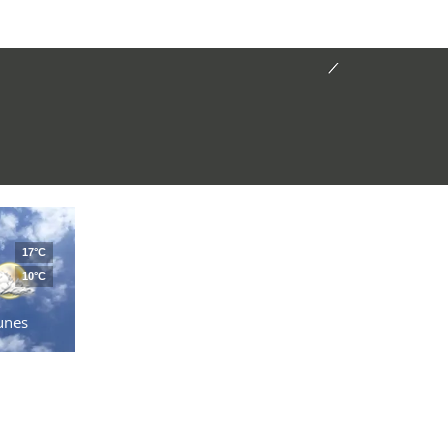
17°C
10°C
unes