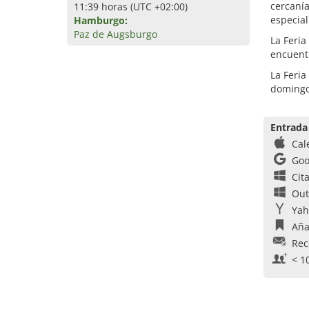
cercanía
11:39 horas (UTC +02:00)
especial
Hamburgo:
Paz de Augsburgo
La Feri
encuentr
La Feria
domingo
Entrada
Cal
Goo
Cit
Out
Yah
Aña
Rec
< 1