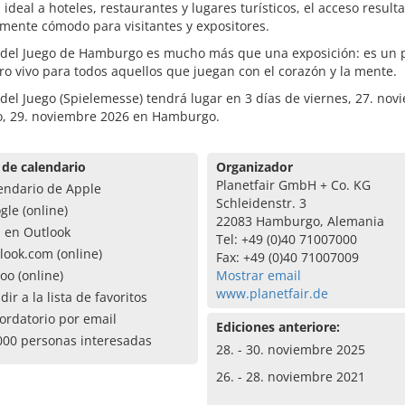
 ideal a hoteles, restaurantes y lugares turísticos, el acceso resulta
mente cómodo para visitantes y expositores.
a del Juego de Hamburgo es mucho más que una exposición: es un 
o vivo para todos aquellos que juegan con el corazón y la mente.
 del Juego (Spielemesse) tendrá lugar en 3 días de viernes, 27. nov
, 29. noviembre 2026 en Hamburgo.
 de calendario
Organizador
Planetfair GmbH + Co. KG
endario de Apple
Schleidenstr. 3
gle (online)
22083 Hamburgo, Alemania
a en Outlook
Tel: +49 (0)40 71007000
look.com (online)
Fax: +49 (0)40 71007009
oo (online)
Mostrar email
www.planetfair.de
dir a la lista de favoritos
ordatorio por email
Ediciones anteriore:
000 personas interesadas
28. - 30. noviembre 2025
26. - 28. noviembre 2021