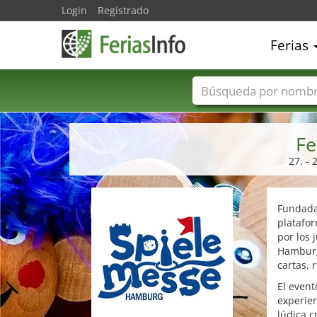
Login
Registrado
Ferias
Nombres de ferias
Fe
27. -
Fundada
platafor
por los 
Hamburg
cartas, 
El even
experien
lúdica c