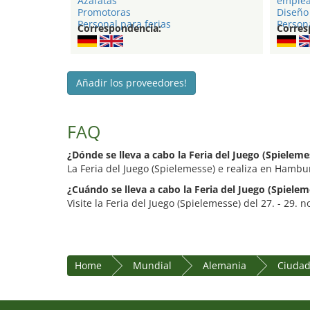
Azafatas
emple
Promotoras
Diseño 
Personal para ferias
Person
Correspondencia:
Corres
Añadir los proveedores!
FAQ
¿Dónde se lleva a cabo la Feria del Juego (Spieleme
La Feria del Juego (Spielemesse) e realiza en Ham
¿Cuándo se lleva a cabo la Feria del Juego (Spielem
Visite la Feria del Juego (Spielemesse) del 27. - 29.
Home
Mundial
Alemania
Ciudad