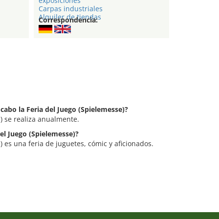
exposiciones
Carpas industriales
Alquiler de tiendas
Correspondencia:
 cabo la Feria del Juego (Spielemesse)?
e) se realiza anualmente.
del Juego (Spielemesse)?
) es una feria de juguetes, cómic y aficionados.