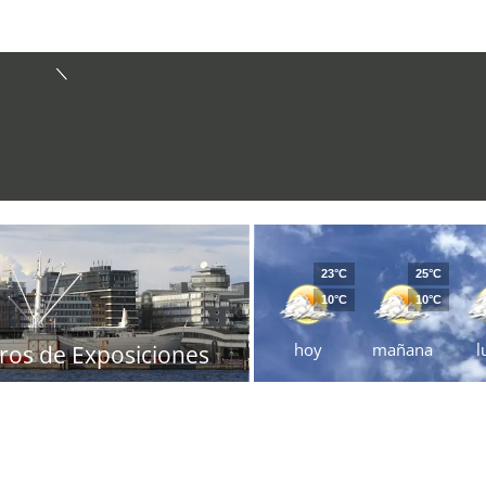
23°C
25°C
10°C
10°C
hoy
mañana
l
ros de Exposiciones