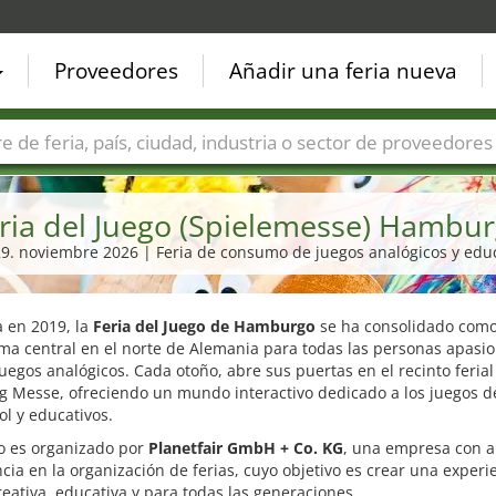
Proveedores
Añadir una feria nueva
Países
Ciudades
Sectores de ferias
Sectores de prove
ria del Juego (Spielemesse) Hambu
 29. noviembre 2026 | Feria de consumo de juegos analógicos y edu
 en 2019, la
Feria del Juego de Hamburgo
se ha consolidado como
ma central en el norte de Alemania para todas las personas apasi
juegos analógicos. Cada otoño, abre sus puertas en el recinto ferial
 Messe, ofreciendo un mundo interactivo dedicado a los juegos d
rol y educativos.
to es organizado por
Planetfair GmbH + Co. KG
, una empresa con 
cia en la organización de ferias, cuyo objetivo es crear una experi
reativa, educativa y para todas las generaciones.