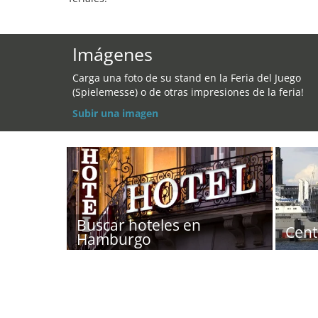
Imágenes
Carga una foto de su stand en la Feria del Juego
(Spielemesse) o de otras impresiones de la feria!
Subir una imagen
Buscar hoteles en
Cent
Hamburgo