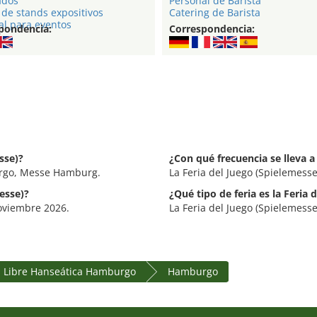
ados
Personal de Barista
de stands expositivos
Catering de Barista
al para eventos
pondencia:
Correspondencia:
sse)?
¿Con qué frecuencia se lleva a
burgo, Messe Hamburg.
La Feria del Juego (Spielemess
esse)?
¿Qué tipo de feria es la Feria 
 noviembre 2026.
La Feria del Juego (Spielemesse
 Libre Hanseática Hamburgo
Hamburgo