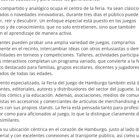
 compartido y analógico ocupa el centro de la feria. Ya sean clásico
dos o novedades innovadoras, durante tres días el público puede 
, reír y descubrir. Un enfoque especial está puesto en los juegos
os y de conocimiento, que no solo entretienen, sino que también
n el aprendizaje de manera activa.
itantes pueden probar una amplia variedad de juegos, comprarlos
ente en el recinto, intercambiar ideas con otros entusiastas o de
lidades en torneos y competiciones. Talleres, actividades participa
 interactivos completan un programa variado, que convierte a la f
o destacado para familias, grupos escolares, docentes y jugadore
ados de todas las edades.
nto especializado, la Feria del Juego de Hamburgo también está d
antes, editoriales, autores y distribuidores del sector del juguete, l
 los cómics y la educación. Además, asociaciones, medios de comu
istas en accesorios y comerciantes de artículos de merchandising 
s con sus propios stands. La feria está pensada tanto para profes
or como para aficionados al juego, lo que la distingue claramente d
similares.
a su ubicación céntrica en el corazón de Hamburgo, justo al lado d
ferial y con excelentes conexiones al transporte público, así como 