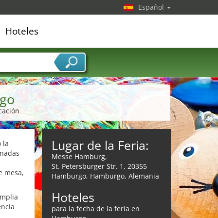
Español
Hoteles
edor de servicios
rgo
cación
Lugar de la Feria:
 la
onadas
Messe Hamburg,
St. Petersburger Str. 1, 20355
e mesa,
Hamburgo, Hamburgo, Alemania
Hoteles
amplia
encia
para la fecha de la feria en