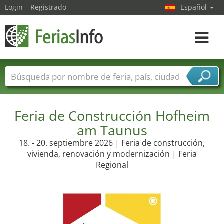
Login
Registrado
Español
Navega
toggle
Nombres de ferias
Países
Ciudades
Sectores de ferias
Feria de Construcción Hofheim
Sectores de proveedor de servicios
am Taunus
18. - 20. septiembre 2026 | Feria de construcción,
vivienda, renovación y modernización | Feria
Regional