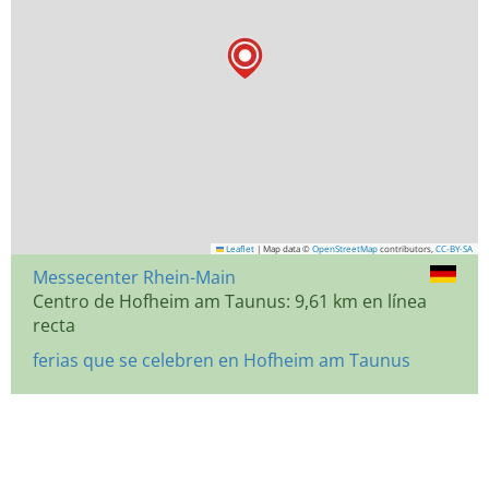
Leaflet
|
Map data ©
OpenStreetMap
contributors,
CC-BY-SA
Messecenter Rhein-Main
Centro de Hofheim am Taunus: 9,61 km en línea
recta
ferias que se celebren en Hofheim am Taunus