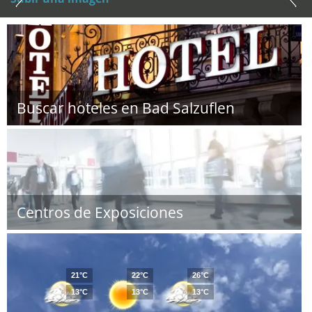
Buscar hoteles en Bad Salzuflen
Centros de Exposiciones
21°C
22°C
26°C
13°C
13°C
13°C