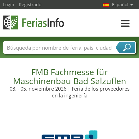
Login
Registrado
Español
Navega
toggle
Nombres de ferias
Países
Ciudades
Sectores de ferias
Sectores de proveedor de servicios
FMB Fachmesse für
Maschinenbau Bad Salzuflen
03. - 05. noviembre 2026 | Feria de los proveedores
en la ingeniería