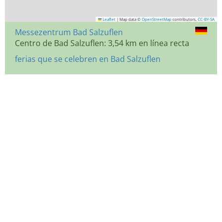
Leaflet
|
Map data ©
OpenStreetMap
contributors,
CC-BY-SA
Messezentrum Bad Salzuflen
Centro de Bad Salzuflen: 3,54 km en línea recta
ferias que se celebren en Bad Salzuflen