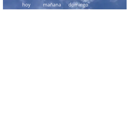
hoy
mañana
domingo