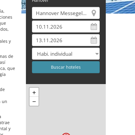
Hanóver
ía,
uciones
que
ados,
ales y
emas de
así
ica, que
gía
 de
+
−
n un
a
atrae
ntal y
os