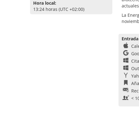
Hora local:
actuales
13:24 horas (UTC +02:00)
La Energ
noviemb
Entrada
Cal
Goo
Cit
Out
Yah
Aña
Rec
< 1