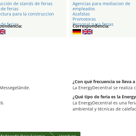
cción de stands de ferias
Agencias para mediacion de
de ferias
empleados
ctura para la construccion
Azafatas
Promotoras
de ferias
Personal para ferias
pondencia:
Correspondencia:
¿Con qué frecuencia se lleva a
 Messegelände.
La EnergyDecentral se realiza 
¿Qué tipo de feria es la Energ
26.
La EnergyDecentral es una feri
ambiental y técnicas de calefac