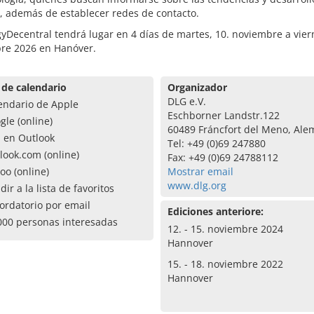
, además de establecer redes de contacto.
yDecentral tendrá lugar en 4 días de martes, 10. noviembre a vier
re 2026 en Hanóver.
 de calendario
Organizador
DLG e.V.
endario de Apple
Eschborner Landstr.122
gle (online)
60489 Fráncfort del Meno, Ale
a en Outlook
Tel: +49 (0)69 247880
look.com (online)
Fax: +49 (0)69 24788112
oo (online)
Mostrar email
www.dlg.org
dir a la lista de favoritos
ordatorio por email
Ediciones anteriore:
000 personas interesadas
12. - 15. noviembre 2024
Hannover
15. - 18. noviembre 2022
Hannover