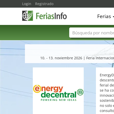
Login
Registrado
Ferias
Nombres de ferias
10. - 13. noviembre 2026 | Feria internaci
EnergyDe
descentr
ferial d
se ha co
innovaci
sostenib
no solo 
consulto