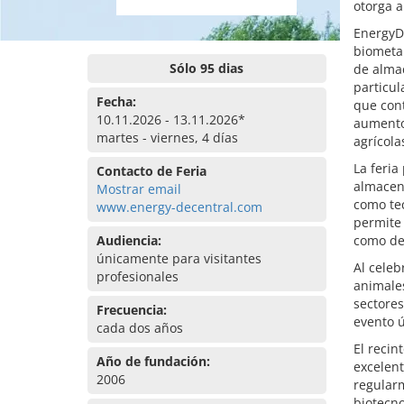
otorga a
EnergyD
biometan
Sólo 95 dias
de alma
particul
Fecha:
que cont
10.11.2026 - 13.11.2026*
aumento
martes - viernes, 4 días
agrícola
La feria
Contacto de Feria
almacena
Mostrar email
como tec
www.energy-decentral.com
permite 
Audiencia:
como de
únicamente para visitantes
Al celeb
profesionales
animales
sectores
Frecuencia:
evento ú
cada dos años
El recin
Año de fundación:
excelent
2006
regularm
biotecno