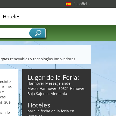
Español
Hoteles
edor de servicios
ergías renovables y tecnologías innovadoras
Lugar de la Feria:
ecinto
Hannover Messegelände,
Europe,
Messe Hannover, 30521 Hanóver,
a e
Baja Sajonia, Alemania
icas
a), que
Hoteles
para la fecha de la feria en
cia le