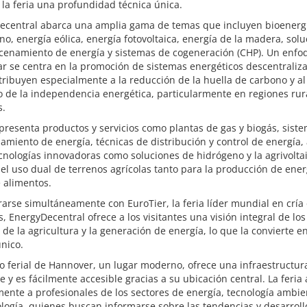
 la feria una profundidad técnica única.
ecentral abarca una amplia gama de temas que incluyen bioenerg
o, energía eólica, energía fotovoltaica, energía de la madera, sol
cenamiento de energía y sistemas de cogeneración (CHP). Un enfo
ar se centra en la promoción de sistemas energéticos descentraliz
ribuyen especialmente a la reducción de la huella de carbono y al
 de la independencia energética, particularmente en regiones rur
s.
 presenta productos y servicios como plantas de gas y biogás, sist
miento de energía, técnicas de distribución y control de energía, 
nologías innovadoras como soluciones de hidrógeno y la agrivolta
el uso dual de terrenos agrícolas tanto para la producción de ener
 alimentos.
rarse simultáneamente con EuroTier, la feria líder mundial en cría
, EnergyDecentral ofrece a los visitantes una visión integral de los
 de la agricultura y la generación de energía, lo que la convierte e
nico.
to ferial de Hannover, un lugar moderno, ofrece una infraestructur
e y es fácilmente accesible gracias a su ubicación central. La feria 
ente a profesionales de los sectores de energía, tecnología ambie
logía, quienes buscan informarse sobre las tendencias y desarroll