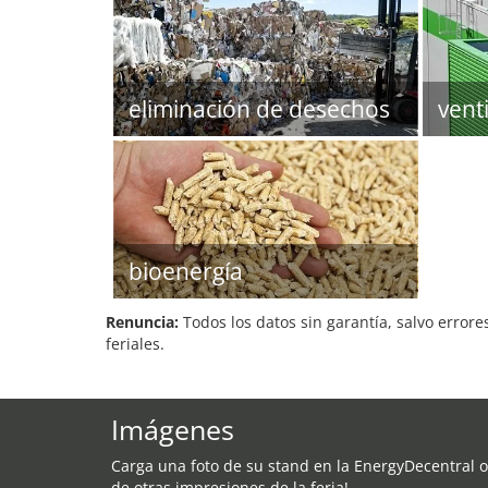
eliminación de desechos
vent
bioenergía
Renuncia:
Todos los datos sin garantía, salvo errore
feriales.
Imágenes
Carga una foto de su stand en la EnergyDecentral o
de otras impresiones de la feria!