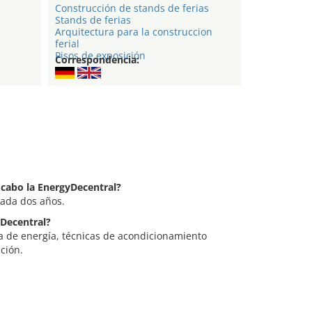
Construcción de stands de ferias
Stands de ferias
Arquitectura para la construccion
ferial
Pisos de exposición
Correspondencia:
 cabo la EnergyDecentral?
cada dos años.
yDecentral?
a de energía, técnicas de acondicionamiento
ción.