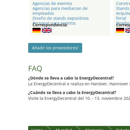
Agencias de eventos
Constru
Agencias para mediacion de
Stands 
empleados
Arquite
Diseño de stands expositivos
ferial
Personal para eventos
Diseño 
Correspondencia:
Corres
Añadir los proveedores!
FAQ
¿Dónde se lleva a cabo la EnergyDecentral?
La EnergyDecentral e realiza en Hanóver, Hannover
¿Cuándo se lleva a cabo la EnergyDecentral?
Visite la EnergyDecentral del 10. - 13. noviembre 20