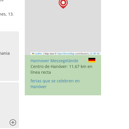
nes, 13.
mania
Leaflet
|
Map data ©
OpenStreetMap
contributors,
CC-BY-SA
Hannover Messegelände
Centro de Hanóver: 11,67 km en
línea recta
ferias que se celebren en
Hanóver
x