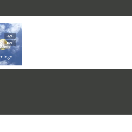
26°C
16°C
mingo