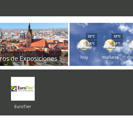
22°C
22°C
16°C
16°C
hoy
mañana
do
ros de Exposiciones
EuroTier