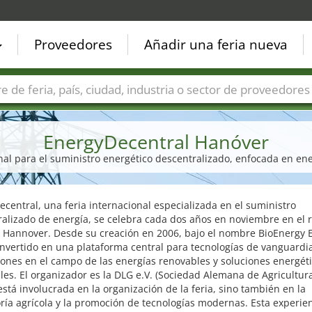
Proveedores
Añadir una feria nueva
Países
Ciudades
Sectores de ferias
Sectores de prove
EnergyDecentral Hanóver
onal para el suministro energético descentralizado, enfocada en en
central, una feria internacional especializada en el suministro
alizado de energía, se celebra cada dos años en noviembre en el r
e Hannover. Desde su creación en 2006, bajo el nombre BioEnergy 
nvertido en una plataforma central para tecnologías de vanguardi
ones en el campo de las energías renovables y soluciones energét
les. El organizador es la DLG e.V. (Sociedad Alemana de Agricultur
está involucrada en la organización de la feria, sino también en la
ría agrícola y la promoción de tecnologías modernas. Esta experien