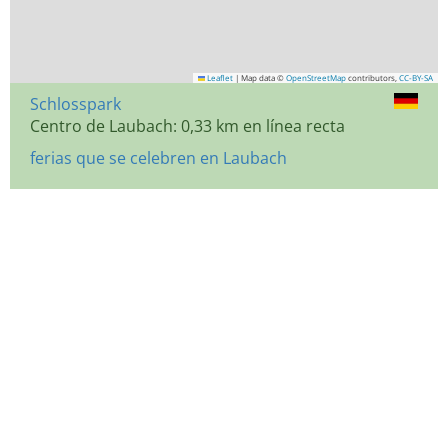
Leaflet
|
Map data ©
OpenStreetMap
contributors,
CC-BY-SA
Schlosspark
Centro de Laubach: 0,33 km en línea recta
ferias que se celebren en Laubach