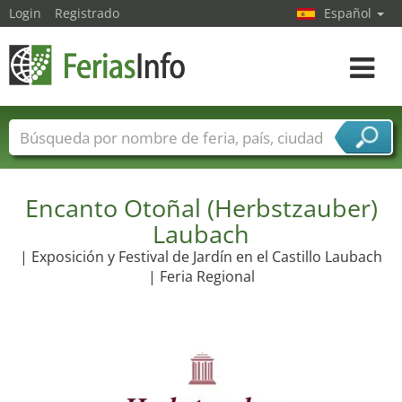
Login
Registrado
Español
Navega
toggle
Nombres de ferias
Países
Ciudades
Sectores de ferias
Encanto Otoñal (Herbstzauber)
Sectores de proveedor de servicios
Laubach
| Exposición y Festival de Jardín en el Castillo Laubach
| Feria Regional